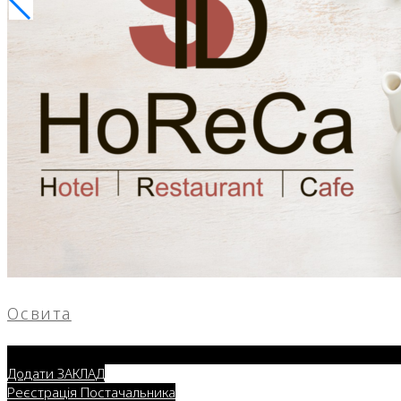
Освита
Додати ЗАКЛАД
Реєстрація Постачальника