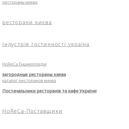
рестораны киева
ресторани києва
індустрія гостинності україна
HoReCa Енциклопедія
загородные рестораны киева
каталог ресторанов киева
Постачальники ресторанів та кафе України
HoReCa-Поставщики