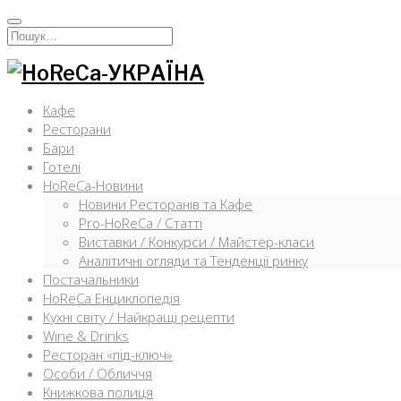
Перейти
к
Искать:
содержимому
Кафе
Ресторани
Бари
Готелі
HoReCa-Новини
Новини Ресторанів та Кафе
Pro-HoReCa / Статті
Виставки / Конкурси / Майстер-класи
Аналітичні огляди та Тенденції ринку
Постачальники
HoReCa Енциклопедія
Кухні світу / Найкращі рецепти
Wine & Drinks
Ресторан «під-ключ»
Особи / Обличчя
Книжкова полиця