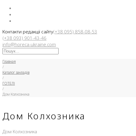
Facebook
Instargam
Telegram
Контакти редакції сайту
(+38 095) 858-08-53
(+38 093) 901-43-46
info@horeca-ukraine.com
Искать:
Главная
/
Каталог закладів
/
ГОТЕЛІ
/
Дом Колхозника
Дом Колхозника
Дом Колхозника