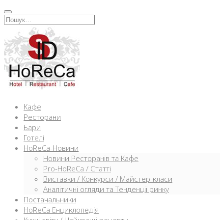
Перейти
к
Искать:
содержимому
Кафе
Ресторани
Бари
Готелі
HoReCa-Новини
Новини Ресторанів та Кафе
Pro-HoReCa / Статті
Виставки / Конкурси / Майстер-класи
Аналітичні огляди та Тенденції ринку
Постачальники
HoReCa Енциклопедія