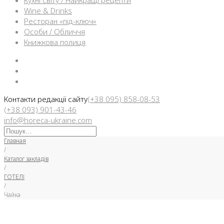
Кухні світу / Найкращі рецепти
Wine & Drinks
Ресторан «під-ключ»
Особи / Обличчя
Книжкова полиця
Facebook
Instargam
Telegram
Контакти редакції сайту
(+38 095) 858-08-53
(+38 093) 901-43-46
info@horeca-ukraine.com
Искать:
Главная
/
Каталог закладів
/
ГОТЕЛІ
/
Чайка