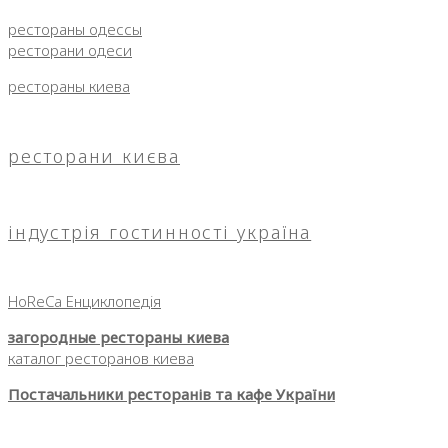
рестораны одессы
ресторани одеси
рестораны киева
ресторани києва
індустрія гостинності україна
HoReCa Енциклопедія
загородные рестораны киева
каталог ресторанов киева
Постачальники ресторанів та кафе України