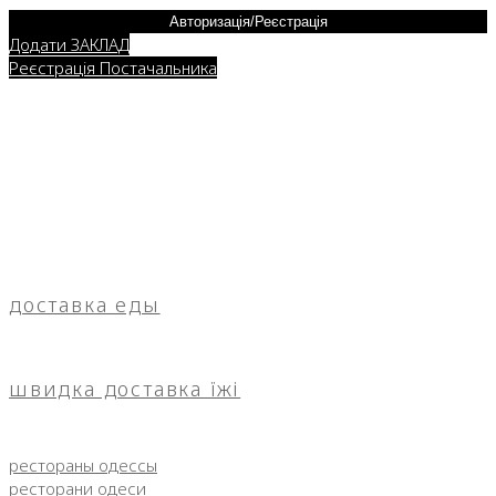
Авторизація/Реєстрація
Додати ЗАКЛАД
Реєстрація Постачальника
доставка еды
швидка доставка їжі
рестораны одессы
ресторани одеси