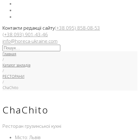
Facebook
Instargam
Telegram
Контакти редакції сайту
(+38 095) 858-08-53
(+38 093) 901-43-46
info@horeca-ukraine.com
Искать:
Главная
/
Каталог закладів
/
РЕСТОРАНИ
/
ChaChito
ChaChito
Ресторан грузинської кухні
Місто: Львів