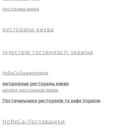
рестораны киева
ресторани києва
індустрія гостинності україна
HoReCa Енциклопедія
загородные рестораны киева
каталог ресторанов киева
Постачальники ресторанів та кафе України
HoReCa-Поставщики