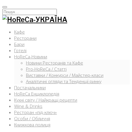
Перейти
к
Искать:
содержимому
Кафе
Ресторани
Бари
Готелі
HoReCa-Новини
Новини Ресторанів та Кафе
Pro-HoReCa / Статті
Виставки / Конкурси / Майстер-класи
Аналітичні огляди та Тенденції ринку
Постачальники
HoReCa Енциклопедія
Кухні світу / Найкращі рецепти
Wine & Drinks
Ресторан «під-ключ»
Особи / Обличчя
Книжкова полиця