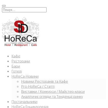
Перейти
к
Искать:
содержимому
Кафе
Ресторани
Бари
Готелі
HoReCa-Новини
Новини Ресторанів та Кафе
Pro-HoReCa / Статті
Виставки / Конкурси / Майстер-класи
Аналітичні огляди та Тенденції ринку
Постачальники
HoReCa Енциклопедія