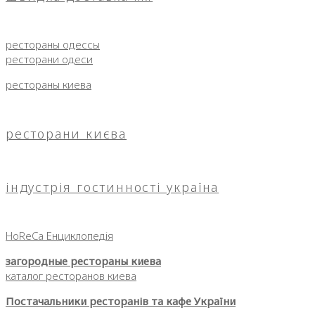
рестораны одессы
ресторани одеси
рестораны киева
ресторани києва
індустрія гостинності україна
HoReCa Енциклопедія
загородные рестораны киева
каталог ресторанов киева
Постачальники ресторанів та кафе України