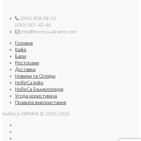
(095) 858-08-53
(093) 901-43-46
info@horeca-ukraine.com
Головна
Кафе
Бари
Ресторани
Доставка
Новини та Огляди
HoReCa-Інфо
HoReCa Енциклопедія
Угода користувача
Правила використання
HoReCa-УКРАЇНА © 2009-2026
Facebook
Instargam
Telegram