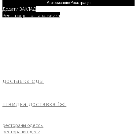
Авторизація/Реєстрація
Додати ЗАКЛАД
Реєстрація Постачальника
доставка еды
швидка доставка їжі
рестораны одессы
ресторани одеси