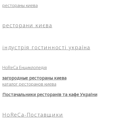
рестораны киева
ресторани києва
індустрія гостинності україна
HoReCa Енциклопедія
загородные рестораны киева
каталог ресторанов киева
Постачальники ресторанів та кафе України
HoReCa-Поставщики