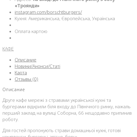
«Троянди»
instagram.com/borschtburgers/
Кухня: Американська, Європейська, Українська
Оплата картою
КАФЕ
Описание
Новини/Анонси/Статі
Карта
Отзывы (0)
Описание
Друге кафе мережі з стравами української кухні та
бургерами відкрили біля входу до Північного ринку, нажаль
перший заклад на вулиці Соборна, 66 нещодавно припинив
роботу.
Для гостей пропонують страви домашньої кухні, готові
комплекси, бургери і, звісно, борщ.