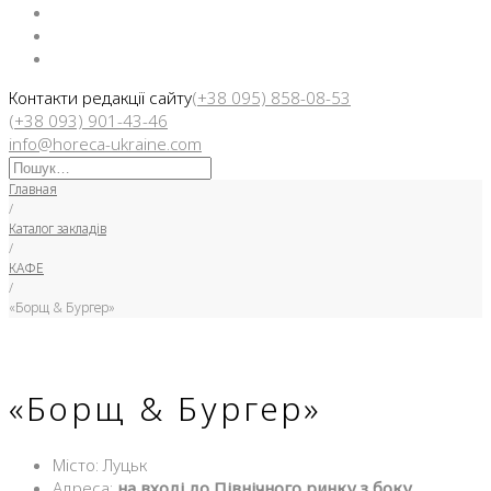
Facebook
Instargam
Telegram
Контакти редакції сайту
(+38 095) 858-08-53
(+38 093) 901-43-46
info@horeca-ukraine.com
Искать:
Главная
/
Каталог закладів
/
КАФЕ
/
«Борщ & Бургер»
«Борщ & Бургер»
Місто: Луцьк
Адреса:
на вході до Північного ринку з боку