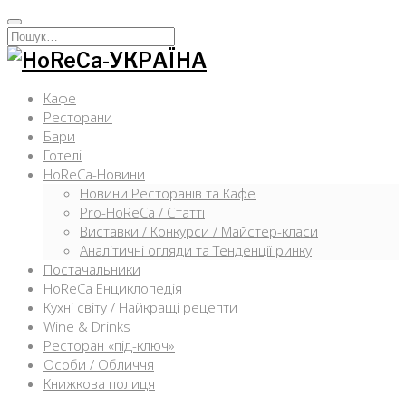
Перейти
к
Искать:
содержимому
Кафе
Ресторани
Бари
Готелі
HoReCa-Новини
Новини Ресторанів та Кафе
Pro-HoReCa / Статті
Виставки / Конкурси / Майстер-класи
Аналітичні огляди та Тенденції ринку
Постачальники
HoReCa Енциклопедія
Кухні світу / Найкращі рецепти
Wine & Drinks
Ресторан «під-ключ»
Особи / Обличчя
Книжкова полиця