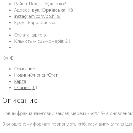
Район: Поділ, Подільский
Адреса:
вул. Юрківська, 18
instagram.com/bo.hlib/
Кухня: Європейська
Оплата картою
Кількість місць/номерів: 21
КАФЕ
Описание
Новини/Анонси/Статі
Карта
Отзывы (0)
Описание
Новий франчайзинговий заклад мережі «БоХліб» в оновленому 
В оновленому форматі пропонують хліб, каву, випічку та сні