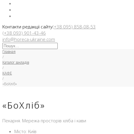
Facebook
Instargam
Telegram
Контакти редакції сайту
(+38 095) 858-08-53
(+38 093) 901-43-46
info@horeca-ukraine.com
Искать:
Главная
/
Каталог закладів
/
КАФЕ
/
«БоХліб»
«БоХліб»
Пекарня. Мережа просторів хліба і кави
Місто: Київ