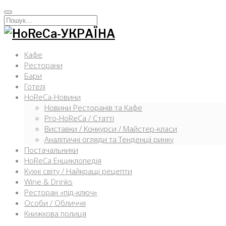
Перейти
к
Искать:
содержимому
Кафе
Ресторани
Бари
Готелі
HoReCa-Новини
Новини Ресторанів та Кафе
Pro-HoReCa / Статті
Виставки / Конкурси / Майстер-класи
Аналітичні огляди та Тенденції ринку
Постачальники
HoReCa Енциклопедія
Кухні світу / Найкращі рецепти
Wine & Drinks
Ресторан «під-ключ»
Особи / Обличчя
Книжкова полиця