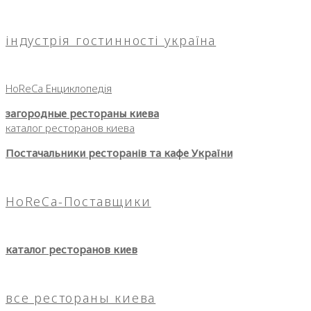
індустрія гостинності україна
HoReCa Енциклопедія
загородные рестораны киева
каталог ресторанов киева
Постачальники ресторанів та кафе України
HoReCa-Поставщики
каталог ресторанов киев
все рестораны киева