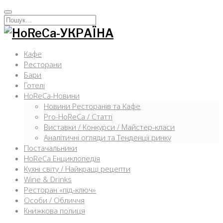
Перейти
к
Искать:
содержимому
Кафе
Ресторани
Бари
Готелі
HoReCa-Новини
Новини Ресторанів та Кафе
Pro-HoReCa / Статті
Виставки / Конкурси / Майстер-класи
Аналітичні огляди та Тенденції ринку
Постачальники
HoReCa Енциклопедія
Кухні світу / Найкращі рецепти
Wine & Drinks
Ресторан «під-ключ»
Особи / Обличчя
Книжкова полиця