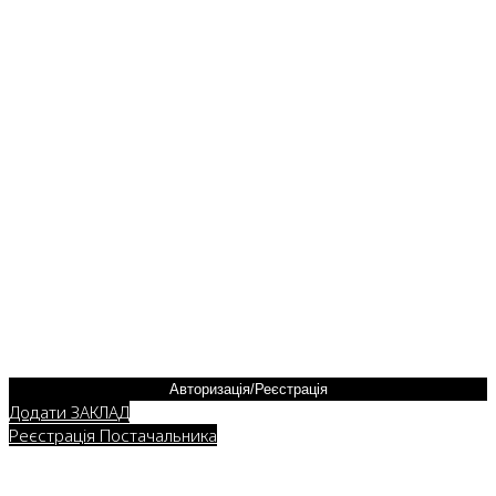
Авторизація/Реєстрація
Додати ЗАКЛАД
Реєстрація Постачальника