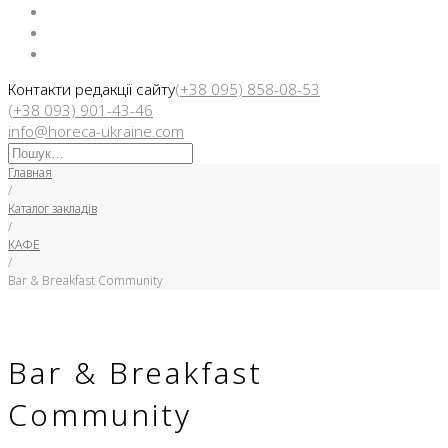
Facebook
Instargam
Telegram
Контакти редакції сайту
(+38 095) 858-08-53
(+38 093) 901-43-46
info@horeca-ukraine.com
Искать:
Главная
/
Каталог закладів
/
КАФЕ
/
Bar & Breakfast Community
Bar & Breakfast
Community