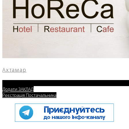
Ахтамар
Додати ЗАКЛАД
Реєстрація Постачальника