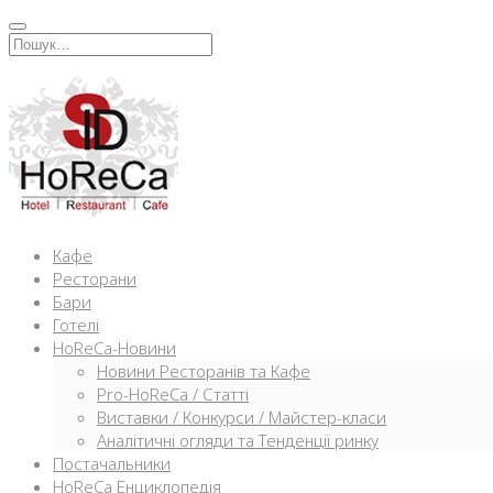
Перейти
к
Искать:
содержимому
Кафе
Ресторани
Бари
Готелі
HoReCa-Новини
Новини Ресторанів та Кафе
Pro-HoReCa / Статті
Виставки / Конкурси / Майстер-класи
Аналітичні огляди та Тенденції ринку
Постачальники
HoReCa Енциклопедія