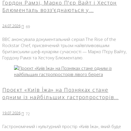
Гордон Рамзі, Марко П'єр Вайт і Хестон
Блюменталь возз'єднаються у…
24.07.2026
69
BBC анонсувала документальний серіал The Rise of the
Rockstar Chef, присвячений трьом найвпливовішим
британським шеф-кухарям сучасності — Марко П’єру Вайту,
Гордону Рамзі та Хестону Блюменталю.
Проєкт «Київ Їжа» на Позняках стане
одним із найбільших гастропросторів…
19.07.2026
72
Гастрономічний і культурний простір «Київ Їжа», який буде