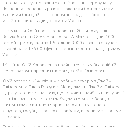
національної кухні України у світі. Зараз він перебуває у
Лондоні та проводить разом і зірковими британськими
кухарями благодійні гастрономічні події, які збирають
мільйони гривень для допомоги Україні.
Так, 5 квітня Юрій провів вечерю в найбільшому залі
Великобританії Grosvenor House JW Marriott — для 1000
гостей, приготували за 1,5 години 3000 страв за рахунок
яких зібрали 176 000 фунтів стерлінгів коштів на підтримку
України.
14 квітня Юрій Ковриженко прийняв участь у благодійній
вечері разом з зірковим шефом Джеймі Олівером.
Юрій розповів: «14 квітня ми робимо вечерю з Джеймі
Олівером та Олею Геркулес. Менеджмент Джеймі Олівера
відразу наголосив на тому, що це мають найбільш популярні
та впізнавані страви: тож ми будемо готувати борщ з
пампушками, свинину з чорносливом та квашеною
капустою, голубці з гречкою і грибами, вареники з ягодами
та сиром.
Проте навіть ці страви розроблені спеціально для цього