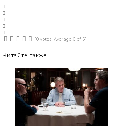
Facebook
Twitter
Google+
LinkedIn
Pinterest
(
0 votes
. Average
0
of 5)
1
2
3
4
5
Читайте также