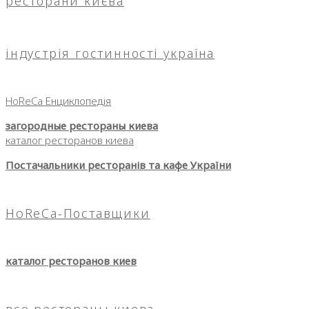
ресторани києва
індустрія гостинності україна
HoReCa Енциклопедія
загородные рестораны киева
каталог ресторанов киева
Постачальники ресторанів та кафе України
HoReCa-Поставщики
каталог ресторанов киев
все рестораны киева