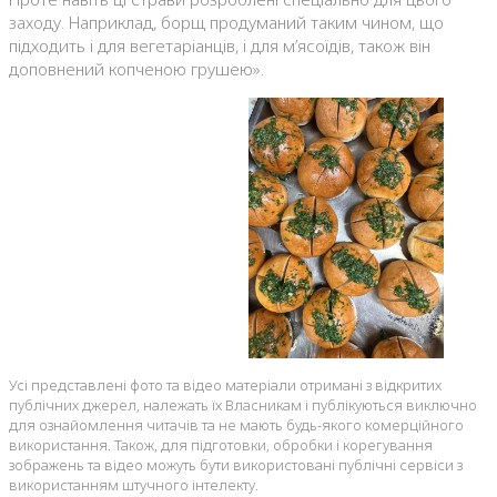
заходу. Наприклад, борщ продуманий таким чином, що
підходить і для вегетаріанців, і для м’ясоїдів, також він
доповнений копченою грушею».
Усі представлені фото та відео матеріали отримані з відкритих
публічних джерел, належать їх Власникам і публікуються виключно
для ознайомлення читачів та не мають будь-якого комерційного
використання. Також, для підготовки, обробки і корегування
зображень та відео можуть бути використовані публічні сервіси з
використанням штучного інтелекту.