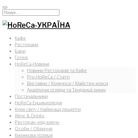
Перейти
к
Искать:
содержимому
Кафе
Ресторани
Бари
Готелі
HoReCa-Новини
Новини Ресторанів та Кафе
Pro-HoReCa / Статті
Виставки / Конкурси / Майстер-класи
Аналітичні огляди та Тенденції ринку
Постачальники
HoReCa Енциклопедія
Кухні світу / Найкращі рецепти
Wine & Drinks
Ресторан «під-ключ»
Особи / Обличчя
Книжкова полиця