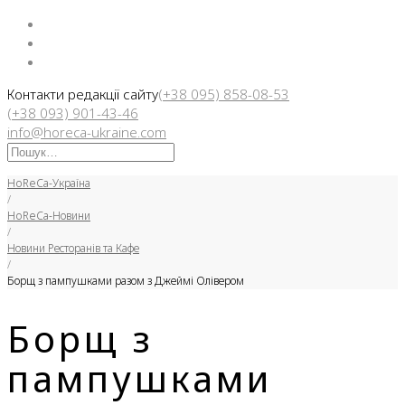
Facebook
Instargam
Telegram
Контакти редакції сайту
(+38 095) 858-08-53
(+38 093) 901-43-46
info@horeca-ukraine.com
Искать:
HoReCa-Україна
/
HoReCa-Новини
/
Новини Ресторанів та Кафе
/
Борщ з пампушками разом з Джеймі Олівером
Борщ з
пампушками