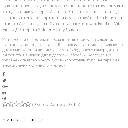
використовується для біометричної перевірки віку в деяких
концесіях, якими керує Aramark. Звіти також показали, що
така ж система розгортається в місцях «Walk Thru Brus» на
стадіоні Acrisure у Піттсбурзі, а також Empower Field на Mile
High у Денвері та Soldier Field у Чикаго.
Усі представлені фото та відео матеріали отримані з відкритих
публічних джерел, належать їх Власникам і публікуються виключно
для ознайомлення читачів та не мають будь-якого комерційного
використання. Також, для підготовки, обробки і корегування
зображень та відео можуть бути використовані публічні сервіси з
використанням штучного інтелекту.
Facebook
Twitter
Google+
LinkedIn
Pinterest
(
0 votes
. Average
0
of 5)
1
2
3
4
5
Читайте также