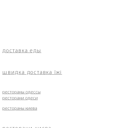
доставка еды
швидка доставка їжі
рестораны одессы
ресторани одеси
рестораны киева
ресторани києва