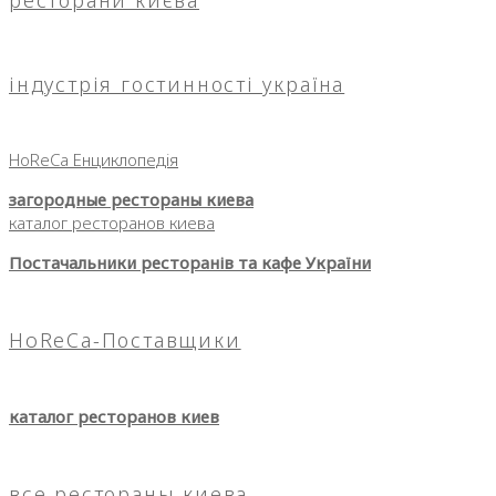
індустрія гостинності україна
HoReCa Енциклопедія
загородные рестораны киева
каталог ресторанов киева
Постачальники ресторанів та кафе України
HoReCa-Поставщики
каталог ресторанов киев
все рестораны киева