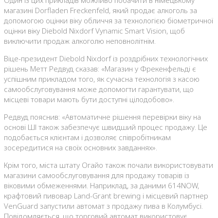
Один із цих прикладів можливо побачити в німецькому
магазині Dorfladen Freckenfeld, який продає алкоголь за
допомогою оцінки віку обличчя за технологією біометричної
оцінки віку Diebold Nixdorf Vynamic Smart Vision, щоб
виключити продаж алкоголю неповнолітнім.
Віце-президент Diebold Nixdorf із роздрібних технологічних
рішень Метт Редвуд сказав: «Магазин у Фрекенфельді є
успішним прикладом того, як сучасна технологія з касою
самообслуговування може допомогти гарантувати, що
місцеві товари мають бути доступні цілодобово».
Редвуд пояснив: «Автоматичне рішення перевірки віку на
основі ШІ також забезпечує швидший процес продажу. Це
подобається клієнтам і дозволяє співробітникам
зосередитися на своїх основних завданнях».
Крім того, міста штату Огайо також почали використовувати
магазини самообслуговування для продажу товарів із
віковими обмеженнями. Наприклад, за даними 614NOW,
крафтовий пивовар Land-Grant brewing і місцевий партнер
VenGuard запустили автомат з продажу пива в Колумбусі.
Повідомляється, що торговий автомат використовує