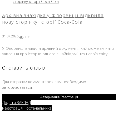
Архівна знахідка у Флоренції відкрила
нову сторінку історії Coca-Cola
31.07.2026
105
У Флоренції виявили архівний документ, який може змінити
уявлення про історію одного з найвідоміших напоїв світу.
Отставить отзыв
Для отправки комментария вам необходимо
авторизоваться
.
Авторизація/Реєстрація
Додати ЗАКЛАД
Реєстрація Постачальника