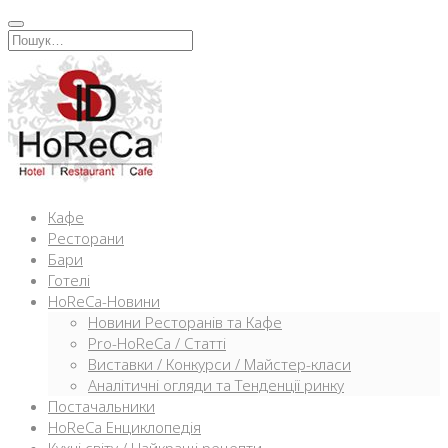
Перейти
к
Искать:
содержимому
Кафе
Ресторани
Бари
Готелі
HoReCa-Новини
Новини Ресторанів та Кафе
Pro-HoReCa / Статті
Виставки / Конкурси / Майстер-класи
Аналітичні огляди та Тенденції ринку
Постачальники
HoReCa Енциклопедія