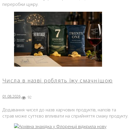
переробки цукру.
Числа в назві роблять їжу смачнішою
01.08.2026
92
Додавання чисел до назв харчових продуктів, напоїв та
страв може суттєво впливати на сприйняття смаку продукту.