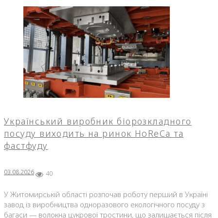
Український виробник біорозкладного
посуду виходить на ринок HoReCa та
фастфуду
03.08.2026
40
У Житомирській області розпочав роботу перший в Україні
завод із виробництва одноразового екологічного посуду з
багаси — волокна цукрової тростини, що залишається після