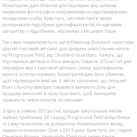
біометричні дані обличчя для перевірки віку шляхом
порівняння фотографії із зображенням на відсканованому
посвідченні особи. Крім того, система також може
розпізнавати підроблені ідентифікатори після навчання
алгоритму з підробками, зібраними з місцевих барів.
Так само повідомляється, що в Клівленді Boxxtech запустила
другий торговий автомат для продажу алкогольних напоїв
на Progressive Field, від Cleveland Guardians. Кажуть, що
торговельні автомати Boxx використовують IDScan.net для
перевірки віку, і торговий автомат сканує ідентифікатор
клієнта, а потім порівнює біометричні дані його обличчя,
щоб підтвердити їхній вік. У звітах зазначено, що перший
Boxx спочатку використовувався минулого року для
продажу алкоголю в іграх Guardians, щоб зменшити
тривалість черги клієнтів за напоями.
Згідно із заявою IDScan.net, продаж алкогольних напоїв
займає приблизно 30 секунд. Progressive Field випробовує
ту саму технологію за допомогою біометричного входу,
наданого компанією Clear з 2019 року. Крім того, на стадіоні
Cleveland Browns, технологія IDmission тепер також