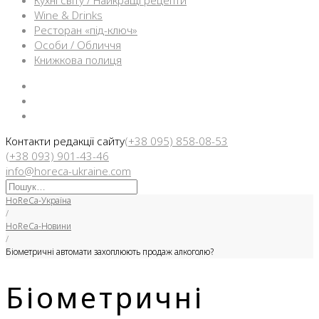
Кухні світу / Найкращі рецепти
Wine & Drinks
Ресторан «під-ключ»
Особи / Обличчя
Книжкова полиця
Facebook
Instargam
Telegram
Контакти редакції сайту
(+38 095) 858-08-53
(+38 093) 901-43-46
info@horeca-ukraine.com
Искать:
HoReCa-Україна
/
HoReCa-Новини
/
Біометричні автомати захоплюють продаж алкоголю?
Біометричні