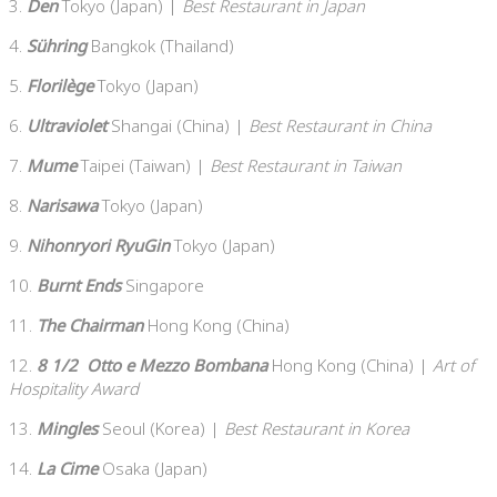
3.
Den
Tokyo (Japan) |
Best Restaurant in Japan
4.
Sühring
Bangkok (Thailand)
5.
Florilège
Tokyo (Japan)
6.
Ultraviolet
Shangai (China) |
Best Restaurant in China
7.
Mume
Taipei (Taiwan) |
Best Restaurant in Taiwan
8.
Narisawa
Tokyo (Japan)
9.
Nihonryori RyuGin
Tokyo (Japan)
10.
Burnt Ends
Singapore
11.
The
Chairman
Hong Kong (China)
12.
8 1/2 Otto e Mezzo Bombana
Hong Kong (China) |
Art of
Hospitality Award
13.
Mingles
Seoul (Korea) |
Best Restaurant in Korea
14.
La Cime
Osaka (Japan)