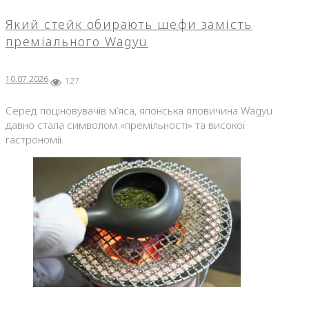
Який стейк обирають шефи замість
преміального Wagyu
10.07.2026
127
Серед поціновувачів м’яса, японська яловичина Wagyu
давно стала символом «премільності» та високої
гастрономії.