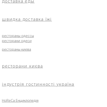
доставка еды
швидка доставка їжі
рестораны одессы
ресторани одеси
рестораны киева
ресторани києва
індустрія гостинності україна
HoReCa Енциклопедія