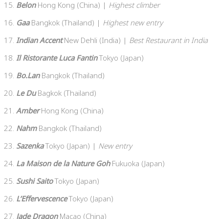
15.
Belon
Hong Kong (China) |
Highest climber
16.
Gaa
Bangkok (Thailand) |
Highest new entry
17.
Indian Accent
New Dehli (India) |
Best Restaurant in India
18.
Il Ristorante Luca Fantin
Tokyo (Japan)
19.
Bo.Lan
Bangkok (Thailand)
20.
Le Du
Bagkok (Thailand)
21.
Amber
Hong Kong (China)
22.
Nahm
Bangkok (Thailand)
23.
Sazenka
Tokyo (Japan) |
New entry
24.
La Maison de la Nature Goh
Fukuoka (Japan)
25.
Sushi Saito
Tokyo (Japan)
26.
L’Effervescence
Tokyo (Japan)
27.
Jade Dragon
Macao (China)