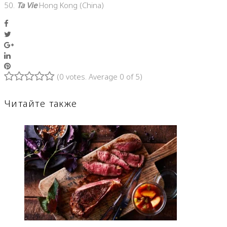
50.
Ta Vie
Hong Kong (China)
Facebook
Twitter
Google+
LinkedIn
Pinterest
(
0 votes
. Average
0
of 5)
1
2
3
4
5
Читайте также