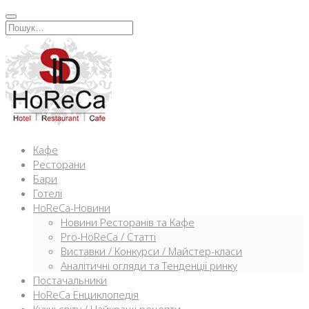
Перейти
к
Искать:
содержимому
Кафе
Ресторани
Бари
Готелі
HoReCa-Новини
Новини Ресторанів та Кафе
Pro-HoReCa / Статті
Виставки / Конкурси / Майстер-класи
Аналітичні огляди та Тенденції ринку
Постачальники
HoReCa Енциклопедія