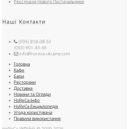
Реєстрація Нового Постачальника
Наші Контакти
(095) 858-08-53
(093) 901-43-46
info@horeca-ukraine.com
Головна
Кафе
Бари
Ресторани
Доставка
Новини та Огляди
HoReCa-Інфо
HoReCa Енциклопедія
Угода користувача
Правила використання
HoReCa-УКРАЇНА © 2009-2026