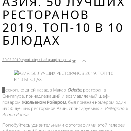
АЗИЯ. 50 ЛУЧШИХ
РЕСТОРАНОВ
2019. ТОП-10 В 10
БЛЮДАХ
30.03.2019
Кухні світу / Найкращі рецепти
1125
Несколько дней назад в Макао
Odette
, ресторан в
Сингапуре, принадлежащий и возглавляемый шеф-
поваром
Жюльеном Ройером
, был признан номером один
из 50 лучших ресторанов Азии, спонсируемых
S. Pellegrino и
Acqua Panna
.
Полюбуйтесь удивительными фотографиями этой галереи