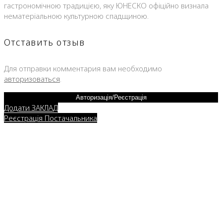
гастрономічною традицією, яку ЮНЕСКО офіційно визнала
нематеріальною культурною спадщиною.
Отставить отзыв
Для отправки комментария вам необходимо
авторизоваться
.
Авторизація/Реєстрація
Додати ЗАКЛАД
Реєстрація Постачальника