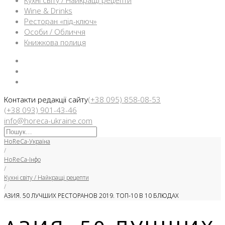
Кухні світу / Найкращі рецепти
Wine & Drinks
Ресторан «під-ключ»
Особи / Обличчя
Книжкова полиця
Facebook
Instargam
Telegram
Контакти редакції сайту
(+38 095) 858-08-53
(+38 093) 901-43-46
info@horeca-ukraine.com
Искать:
HoReCa-Україна
/
HoReCa-Інфо
/
Кухні світу / Найкращі рецепти
/
АЗИЯ. 50 ЛУЧШИХ РЕСТОРАНОВ 2019. ТОП-10 В 10 БЛЮДАХ