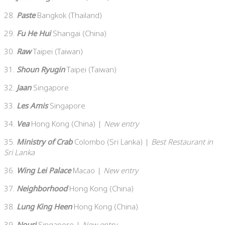
28.
Paste
Bangkok (Thailand)
29.
Fu He Hui
Shangai (China)
30.
Raw
Taipei (Taiwan)
31.
Shoun Ryugin
Taipei (Taiwan)
32.
Jaan
Singapore
33.
Les Amis
Singapore
34.
Vea
Hong Kong (China) |
New entry
35.
Ministry of Crab
Colombo (Sri Lanka) |
Best Restaurant in
Sri Lanka
36.
Wing Lei Palace
Macao |
New entry
37.
Neighborhood
Hong Kong (China)
38.
Lung King H
een
Hong Kong (China)
39.
Nouri
Singapore |
New entry