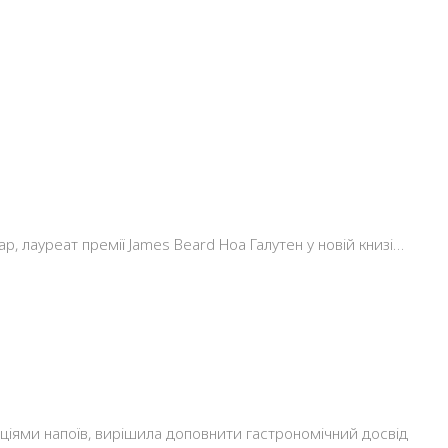
 лауреат премії James Beard Ноа Галутен у новій книзі…
рціями напоїв, вирішила доповнити гастрономічний досвід