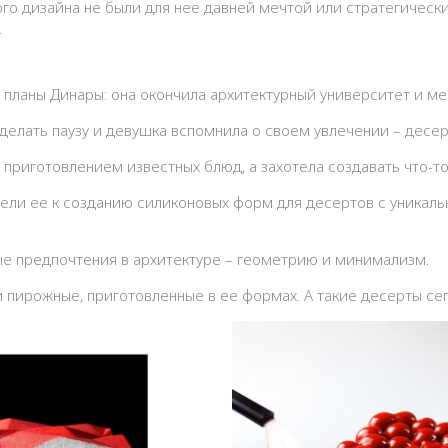
го дизайна не были для нее давней мечтой или стратегически
.
 планы Динары: она окончила архитектурный университет и ме
делать паузу и девушка вспомнила о своем увлечении – десер
 приготовлением известных блюд, а захотела создавать что-то
ели ее к созданию силиконовых форм для десертов с уникаль
ые предпочтения в архитектуре – геометрию и минимализм.
ы и пирожные, приготовленные в ее формах. А такие десерты с