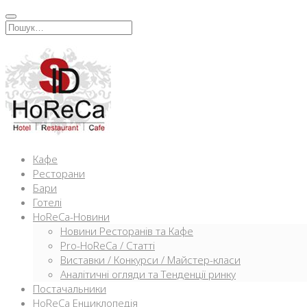
Перейти
к
Искать:
содержимому
Кафе
Ресторани
Бари
Готелі
HoReCa-Новини
Новини Ресторанів та Кафе
Pro-HoReCa / Статті
Виставки / Конкурси / Майстер-класи
Аналітичні огляди та Тенденції ринку
Постачальники
HoReCa Енциклопедія