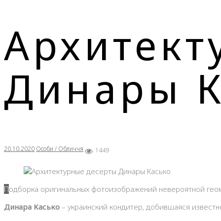
Архитект
Динары К
20.10.2020
Особи / Обличчя
1449
Подборка оригинальных фотоизображений невероятной ге
Динара Касько
– украинский кондитер, добившаяся известн