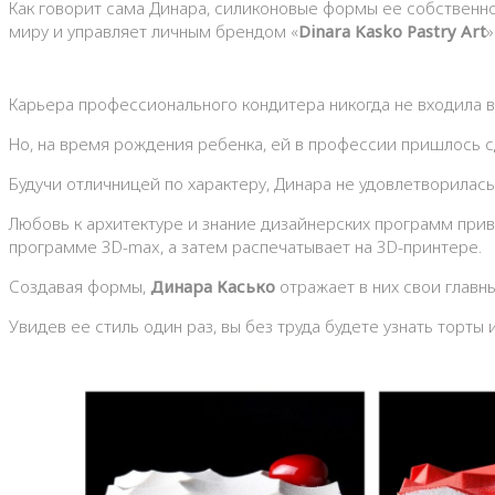
Как говорит сама Динара, силиконовые формы ее собственно
миру и управляет личным брендом «
Dinara Kasko Pastry Art
»
Карьера профессионального кондитера никогда не входила в
Но, на время рождения ребенка, ей в профессии пришлось с
Будучи отличницей по характеру, Динара не удовлетворилась
Любовь к архитектуре и знание дизайнерских программ прив
программе 3D-max, а затем распечатывает на 3D-принтере.
Создавая формы,
Динара Касько
отражает в них свои главн
Увидев ее стиль один раз, вы без труда будете узнать торт