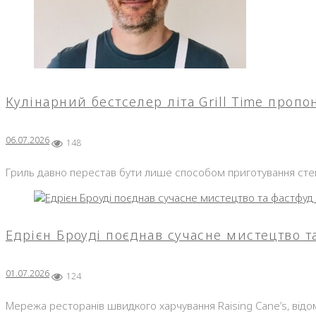
Кулінарний бестселер літа Grill Time про
06.07.2026
148
Гриль давно перестав бути лише способом приготування стейк
Едрієн Броуді поєднав сучасне мистецтво т
01.07.2026
124
Мережа ресторанів швидкого харчування Raising Cane’s, відо