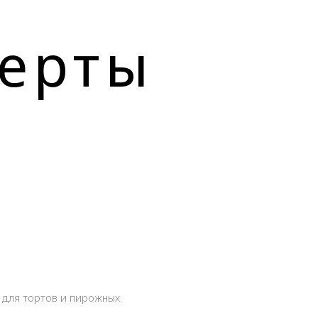
серты
для тортов и пирожных.