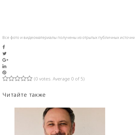
Все фото и видеоматериалы получены из отрытых публичных источни
Facebook
Twitter
Google+
LinkedIn
Pinterest
(
0 votes
. Average
0
of 5)
1
2
3
4
5
Читайте также