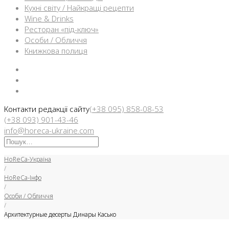
Кухні світу / Найкращі рецепти
Wine & Drinks
Ресторан «під-ключ»
Особи / Обличчя
Книжкова полиця
Facebook
Instargam
Telegram
Контакти редакції сайту
(+38 095) 858-08-53
(+38 093) 901-43-46
info@horeca-ukraine.com
Искать:
HoReCa-Україна
/
HoReCa-Інфо
/
Особи / Обличчя
/
Архитектурные десерты Динары Касько