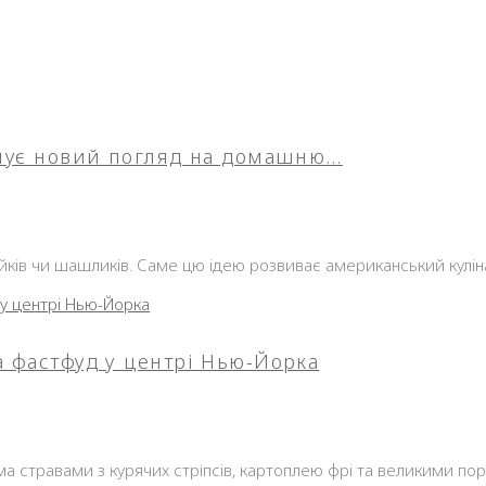
понує новий погляд на домашню…
ів чи шашликів. Саме цю ідею розвиває американський кулінар,
а фастфуд у центрі Нью-Йорка
ма стравами з курячих стріпсів, картоплею фрі та великими по