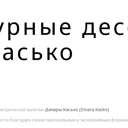
урные де
асько
ометрической выпечки
Динары Касько (Dinara Kasko)
.
ости благодаря своим оригинальным и эксклюзивным формам 