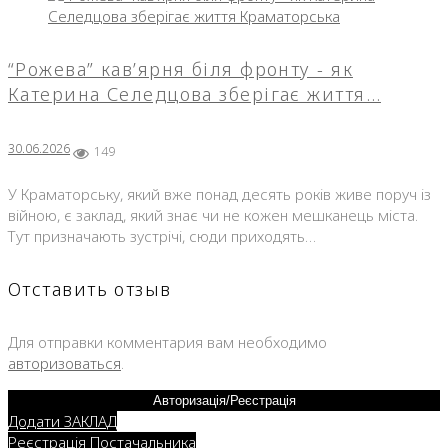
“Рожева” кав’ярня біля фронту - як
Катерина Селедцова зберігає життя…
30.06.2026
149
У Краматорську, який вже понад десять років живе поруч із
війною, є заклад, який знає чи не кожен мешканець міста.
Тут призначають зустрічі, сюди приходять…
Отставить отзыв
Для отправки комментария вам необходимо
авторизоваться
.
Авторизація/Реєстрація
Додати ЗАКЛАД
Реєстрація Постачальника