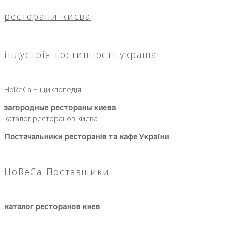
ресторани києва
індустрія гостинності україна
HoReCa Енциклопедія
загородные рестораны киева
каталог ресторанов киева
Постачальники ресторанів та кафе України
HoReCa-Поставщики
каталог ресторанов киев