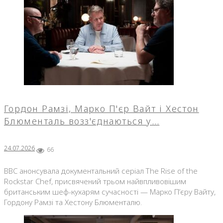
Гордон Рамзі, Марко П'єр Вайт і Хестон
Блюменталь возз'єднаються у…
24.07.2026
66
BBC анонсувала документальний серіал The Rise of the
Rockstar Chef, присвячений трьом найвпливовішим
британським шеф-кухарям сучасності — Марко П’єру Вайту,
Гордону Рамзі та Хестону Блюменталю.