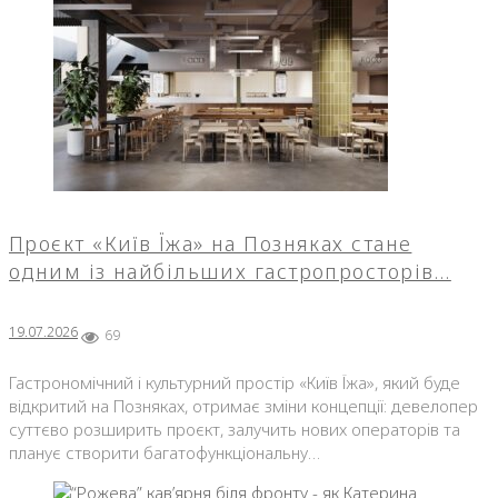
Проєкт «Київ Їжа» на Позняках стане
одним із найбільших гастропросторів…
19.07.2026
69
Гастрономічний і культурний простір «Київ Їжа», який буде
відкритий на Позняках, отримає зміни концепції: девелопер
суттєво розширить проєкт, залучить нових операторів та
планує створити багатофункціональну…