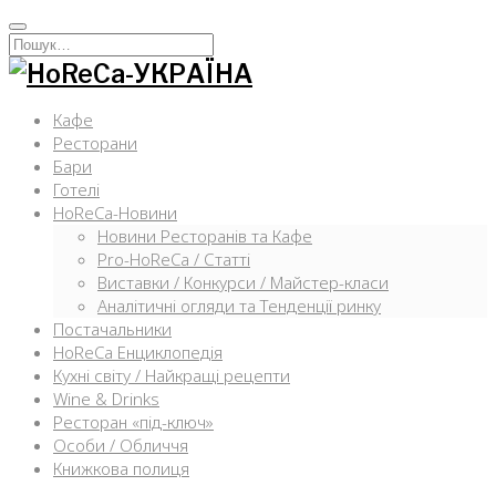
Перейти
к
Искать:
содержимому
Кафе
Ресторани
Бари
Готелі
HoReCa-Новини
Новини Ресторанів та Кафе
Pro-HoReCa / Статті
Виставки / Конкурси / Майстер-класи
Аналітичні огляди та Тенденції ринку
Постачальники
HoReCa Енциклопедія
Кухні світу / Найкращі рецепти
Wine & Drinks
Ресторан «під-ключ»
Особи / Обличчя
Книжкова полиця