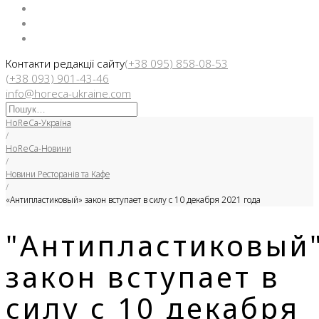
Facebook
Instargam
Telegram
Контакти редакції сайту
(+38 095) 858-08-53
(+38 093) 901-43-46
info@horeca-ukraine.com
Искать:
HoReCa-Україна
/
HoReCa-Новини
/
Новини Ресторанів та Кафе
/
«Антипластиковый» закон вступает в силу с 10 декабря 2021 года
"Антипластиковый
закон вступает в
силу с 10 декабря