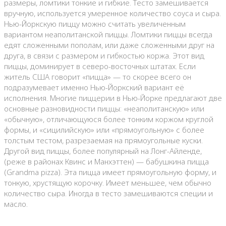
размеры, ломтики тонкие и гибкие. Тесто замешивается
вручную, используется умеренное количество соуса и сыра.
Нью-Йоркскую пиццу можно считать увеличенным
вариантом неаполитанской пиццы. Ломтики пиццы всегда
едят сложенными пополам, или даже сложенными друг на
друга, в связи с размером и гибкостью коржа. Этот вид
пиццы, доминирует в северо-восточных штатах. Если
житель США говорит «пицца» — то скорее всего он
подразумевает именно Нью-Йоркский вариант её
исполнения. Многие пиццерии в Нью-Йорке предлагают две
основные разновидности пиццы: «неаполитанскую» или
«обычную», отличающуюся более тонким коржом круглой
формы, и «сицилийскую» или «прямоугольную» с более
толстым тестом, разрезаемая на прямоугольные куски.
Другой вид пиццы, более популярный на Лонг-Айленде,
(реже в районах Квинс и Манхэттен) — бабушкина пицца
(Grandma pizza). Эта пицца имеет прямоугольную форму, и
тонкую, хрустящую корочку. Имеет меньшее, чем обычно
количество сыра. Иногда в тесто замешиваются специи и
масло.