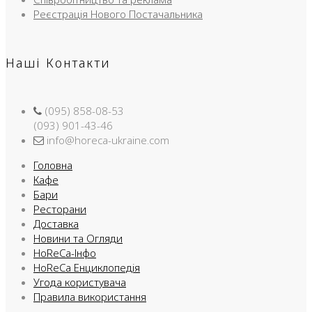
Реєстрація Нового Постачальника
Наші Контакти
(095) 858-08-53
(093) 901-43-46
info@horeca-ukraine.com
Головна
Кафе
Бари
Ресторани
Доставка
Новини та Огляди
HoReCa-Інфо
HoReCa Енциклопедія
Угода користувача
Правила використання