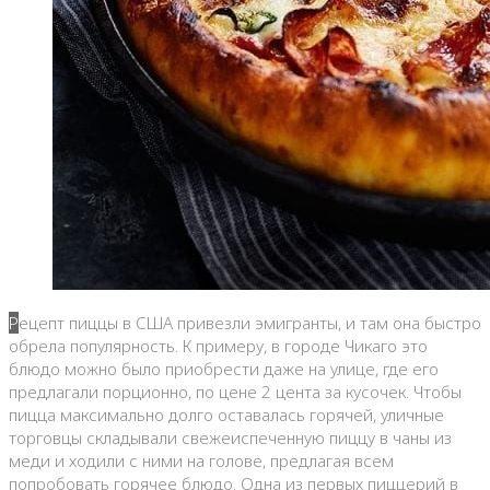
Рецепт пиццы в США привезли эмигранты, и там она быстро
обрела популярность. К примеру, в городе Чикаго это
блюдо можно было приобрести даже на улице, где его
предлагали порционно, по цене 2 цента за кусочек. Чтобы
пицца максимально долго оставалась горячей, уличные
торговцы складывали свежеиспеченную пиццу в чаны из
меди и ходили с ними на голове, предлагая всем
попробовать горячее блюдо. Одна из первых пиццерий в