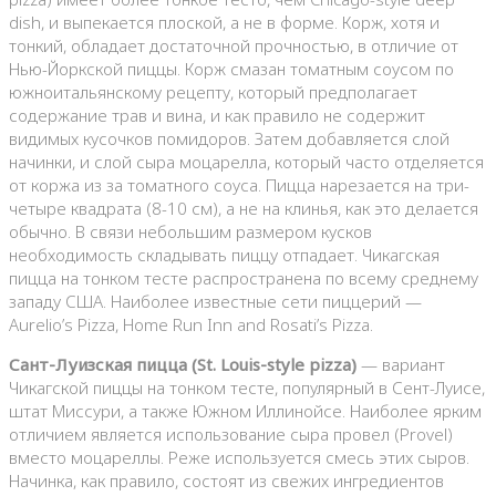
dish, и выпекается плоской, а не в форме. Корж, хотя и
тонкий, обладает достаточной прочностью, в отличие от
Нью-Йоркской пиццы. Корж смазан томатным соусом по
южноитальянскому рецепту, который предполагает
содержание трав и вина, и как правило не содержит
видимых кусочков помидоров. Затем добавляется слой
начинки, и слой сыра моцарелла, который часто отделяется
от коржа из за томатного соуса. Пицца нарезается на три-
четыре квадрата (8-10 см), а не на клинья, как это делается
обычно. В связи небольшим размером кусков
необходимость складывать пиццу отпадает. Чикагская
пицца на тонком тесте распространена по всему среднему
западу США. Наиболее известные сети пиццерий —
Aurelio’s Pizza, Home Run Inn and Rosati’s Pizza.
Сант-Луизская пицца (St. Louis-style pizza)
— вариант
Чикагской пиццы на тонком тесте, популярный в Сент-Луисе,
штат Миссури, а также Южном Иллинойсе. Наиболее ярким
отличием является использование сыра провел (Provel)
вместо моцареллы. Реже используется смесь этих сыров.
Начинка, как правило, состоят из свежих ингредиентов