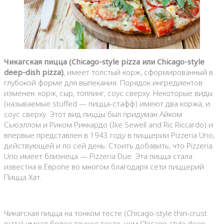
Чикагская пицца (Chicago-style pizza или Chicago-style
deep-dish pizza)
, имеет толстый корж, сформированный в
глубокой форме для выпекания. Порядок ингредиентов
изменен: корж, сыр, топпинг, соус сверху. Некоторые виды
(называемые stuffed — пицца-стафф) имеют два коржа, и
соус сверху. Этот вид пиццы был придуман Айком
Сьюэллом и Риком Риккардо (Ike Sewell and Ric Riccardo) и
впервые представлен в 1943 году в пиццерии Pizzeria Uno,
действующей и по сей день. Стоить добавить, что Pizzeria
Uno имеет близнеца — Pizzeria Due. Эта пицца стала
известна в Европе во многом благодаря сети пиццерий
Пицца Хат.
Чикагская пицца на тонком тесте (Chicago-style thin-crust
pizza) имеет более тонкое тесто, чем Chicago-style deep