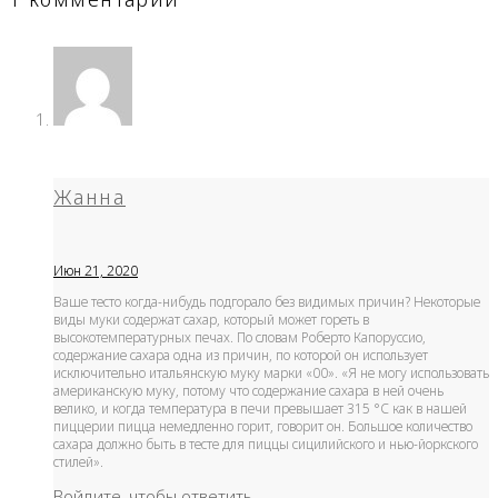
Жанна
Июн 21, 2020
Ваше тесто когда-нибудь подгорало без видимых причин? Некоторые
виды муки содержат сахар, который может гореть в
высокотемпературных печах. По словам Роберто Капоруссио,
содержание сахара одна из причин, по которой он использует
исключительно итальянскую муку марки «00». «Я не могу использовать
американскую муку, потому что содержание сахара в ней очень
велико, и когда температура в печи превышает 315 °С как в нашей
пиццерии пицца немедленно горит, говорит он. Большое количество
сахара должно быть в тесте для пиццы сицилийского и нью-йоркского
стилей».
Войдите, чтобы ответить