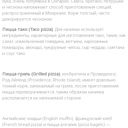
лука, очень популярна в Онтарио. Смесь орегано, петрушки
и чеснока напоминает способ приготовления специй,
распространенный в Монреале. Корж толстый, часто
декорируется чесноком.
Пицца тако (Taco pizza)
. Для начинки использует
ингредиенты, характерные для изготовления тако, такие, как
салат, измельчённая говядина, ветчина, нарезанные
помидоры, авокадо, кукурузные чипсы, сыр чеддар, сметана
и соус тако.
Пицца-гриль (Grilled pizza)
, изобретена в Провиденсе,
Род-Айленд (Providence, Rhode Island), имеет довольно
тонкий корж, запекаемый на гриле, после приготовления
пицца переворачивается, таким образом начинка
располагается на запекаемой стороне.
Английские оладьи (English muffin), французский хлеб
(French bread pizza) и пицца-рогалик (pizza bagels) —