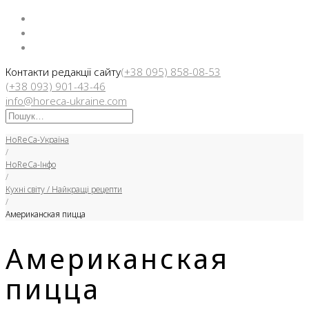
Facebook
Instargam
Telegram
Контакти редакції сайту
(+38 095) 858-08-53
(+38 093) 901-43-46
info@horeca-ukraine.com
Искать:
HoReCa-Україна
/
HoReCa-Інфо
/
Кухні світу / Найкращі рецепти
/
Американская пицца
Американская
пицца