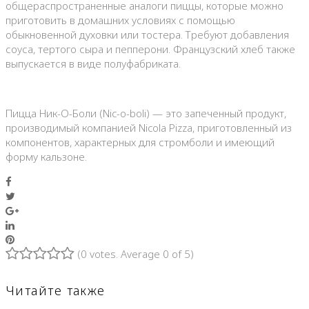
общераспространенные аналоги пиццы, которые можно
приготовить в домашних условиях с помощью
обыкновенной духовки или тостера. Требуют добавления
соуса, тертого сыра и пепперони. Французский хлеб также
выпускается в виде полуфабриката.
Пицца Ник-О-Боли (Nic-o-boli) — это запеченный продукт,
производимый компанией Nicola Pizza, приготовленный из
компонентов, характерных для стромболи и имеющий
форму кальзоне.
Facebook
Twitter
Google+
LinkedIn
Pinterest
(
0 votes
. Average
0
of 5)
1
2
3
4
5
Читайте также