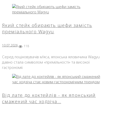
Який стейк обирають шефи замість
преміального Wagyu
10.07.2026
118
Серед поціновувачів м’яса, японська яловичина Wagyu
давно стала символом «премільності» та високої
гастрономії.
Від лате до коктейлів - як японський
смажений час ходзіча…