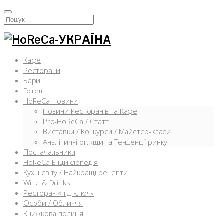
Перейти
к
Искать:
содержимому
Кафе
Ресторани
Бари
Готелі
HoReCa-Новини
Новини Ресторанів та Кафе
Pro-HoReCa / Статті
Виставки / Конкурси / Майстер-класи
Аналітичні огляди та Тенденції ринку
Постачальники
HoReCa Енциклопедія
Кухні світу / Найкращі рецепти
Wine & Drinks
Ресторан «під-ключ»
Особи / Обличчя
Книжкова полиця