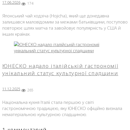
17.06.2026
174
Японський чай ходзіча (Hojicha), який ще донедавна
залишався маловідомим за межами батьківщини, поступово
повторює шлях матча та завойовує популярність у США й
інших країнах.
ЮНЕСКО надало італійській гастрономії
унікальний статус культурної спадщини
11.12.2025
265
Національна кухня Італії стала першою у світі
гастрономічною традицією, яку ЮНЕСКО офіційно визнала
нематеріальною культурною спадщиною.
1 комментарий