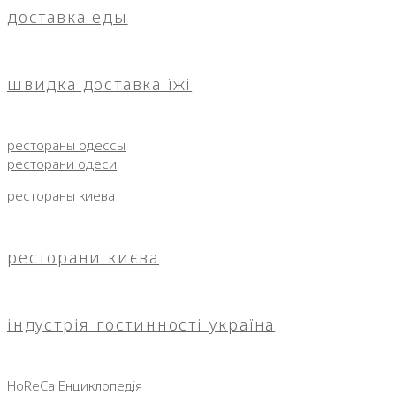
доставка еды
швидка доставка їжі
рестораны одессы
ресторани одеси
рестораны киева
ресторани києва
індустрія гостинності україна
HoReCa Енциклопедія