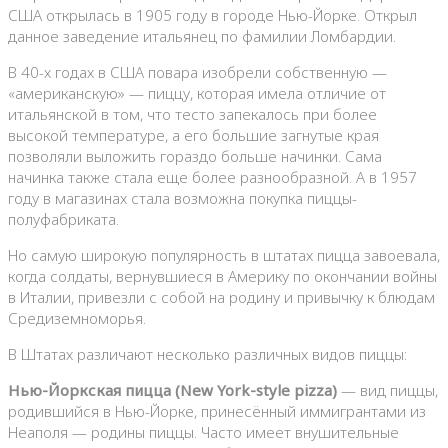
США открылась в 1905 году в городе Нью-Йорке. Открыл
данное заведение итальянец по фамилии Ломбардии.
В 40-х годах в США повара изобрели собственную —
«американскую» — пиццу, которая имела отличие от
итальянской в том, что тесто запекалось при более
высокой температуре, а его большие загнутые края
позволяли выложить гораздо больше начинки. Сама
начинка также стала еще более разнообразной. А в 1957
году в магазинах стала возможна покупка пиццы-
полуфабриката.
Но самую широкую популярность в штатах пицца завоевала,
когда солдаты, вернувшиеся в Америку по окончании войны
в Италии, привезли с собой на родину и привычку к блюдам
Средиземноморья.
В Штатах различают несколько различных видов пиццы:
Нью-Йоркская пицца (New York-style pizza)
— вид пиццы,
родившийся в Нью-Йорке, принесённый иммигрантами из
Неаполя — родины пиццы. Часто имеет внушительные