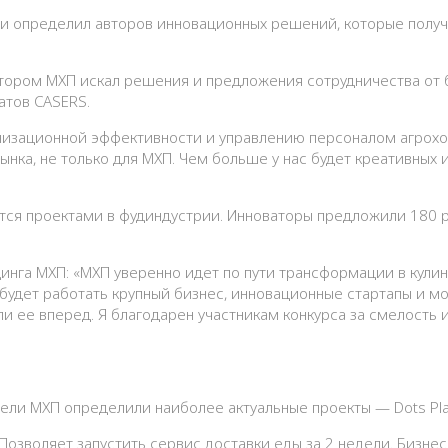
и определил авторов инновационных решений, которые получа
тором МХП искал решения и предложения сотрудничества от биз
атов CASERS.
низационной эффективности и управлению персоналом агрохол
ынка, не только для МХП. Чем больше у нас будет креативных 
ются проектами в фудиндустрии. Инноваторы предложили 180 
динга МХП: «МХП уверенно идет по пути трансформации в кул
 будет работать крупный бизнес, инновационные стартапы и 
гали ее вперед. Я благодарен участникам конкурса за смелост
ели МХП определили наиболее актуальные проекты — Dots Plat
 Позволяет запустить сервис доставки еды за 2 недели. Бизне