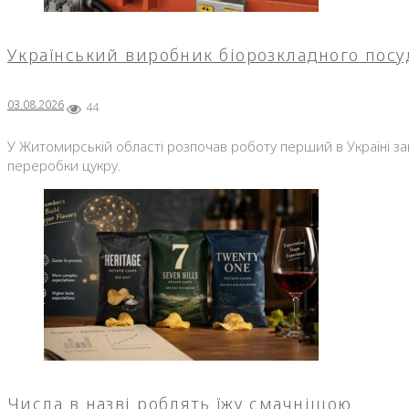
Український виробник біорозкладного посу
03.08.2026
44
У Житомирській області розпочав роботу перший в Україні за
переробки цукру.
Числа в назві роблять їжу смачнішою