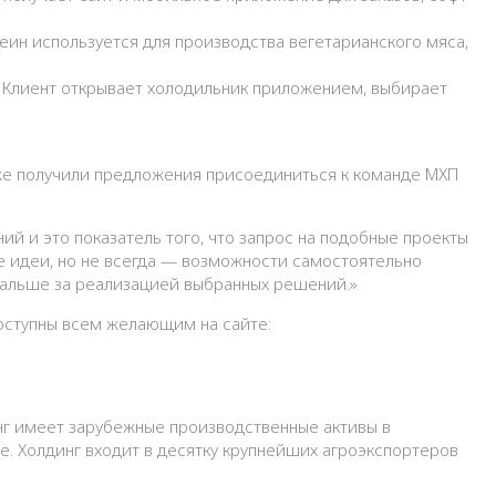
еин используется для производства вегетарианского мяса,
. Клиент открывает холодильник приложением, выбирает
кже получили предложения присоединиться к команде МХП
ий и это показатель того, что запрос на подобные проекты
ые идеи, но не всегда — возможности самостоятельно
 дальше за реализацией выбранных решений.»
доступны всем желающим на сайте:
нг имеет зарубежные производственные активы в
е. Холдинг входит в десятку крупнейших агроэкспортеров