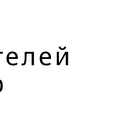
телей
b