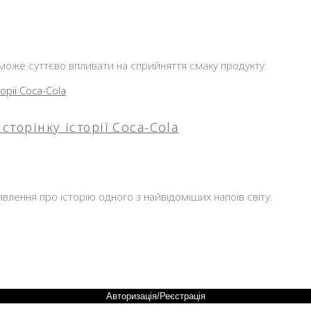
 може суттєво впливати на сприйняття смаку продукту.
сторінку історії Coca-Cola
влення про історію одного з найвідоміших напоїв світу.
Авторизація/Реєстрація