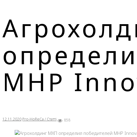
Агрохолд
определи
MHP Inno
12.11.2020
Pro-HoReCa / Статті
858