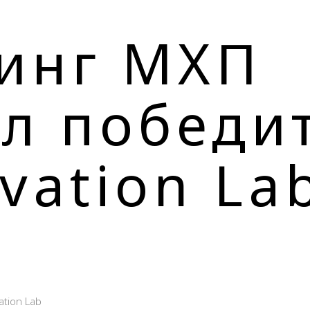
инг МХП
л победи
vation La