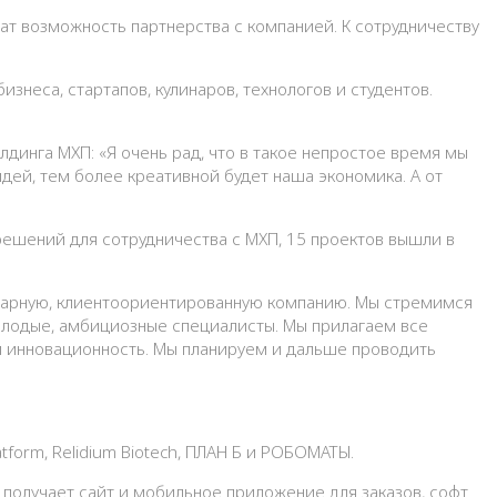
т возможность партнерства с компанией. К сотрудничеству
неса, стартапов, кулинаров, технологов и студентов.
динга МХП: «Я очень рад, что в такое непростое время мы
идей, тем более креативной будет наша экономика. А от
решений для сотрудничества с МХП, 15 проектов вышли в
инарную, клиентоориентированную компанию. Мы стремимся
молодые, амбициозные специалисты. Мы прилагаем все
ь и инновационность. Мы планируем и дальше проводить
form, Relidium Biotech, ПЛАН Б и РОБОМАТЫ.
с получает сайт и мобильное приложение для заказов, софт