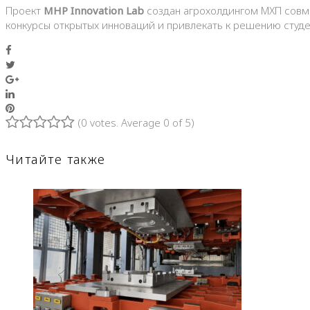
Проект
MHP Innovation Lab
создан агрохолдингом МХП совм
конкурсы открытых инноваций и привлекать к решению студе
Facebook
Twitter
Google+
LinkedIn
Pinterest
(
0 votes
. Average
0
of 5)
1
2
3
4
5
Читайте также