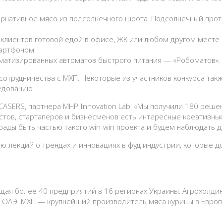
ернативное мясо из подсолнечного шрота. Подсолнечный прот
клиентов готовой едой в офисе, ЖК или любом другом месте
мартфоном.
оматизированных автоматов быстрого питания — «Робоматов».
отрудничества с МХП. Некоторые из участников конкурса та
едованию.
ASERS, партнера MHP Innovation Lab: «Мы получили 180 решен
листов, стартаперов и бизнесменов есть интересные креативн
 рады быть частью такого win-win проекта и будем наблюдать
ю лекций о трендах и инновациях в фуд индустрии, которые 
ая более 40 предприятий в 16 регионах Украины. Агрохолди
в ОАЭ. МХП — крупнейший производитель мяса курицы в Европ