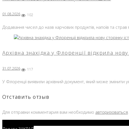
01.08.2026
102
Додавання чисел до назв харчових продуктів, напоїв та страв
Архівна знахідка у Флоренції відкрила нову 
31.07.2026
117
У Флоренції виявили архівний документ, який може змінити уя
Отставить отзыв
Для отправки комментария вам необходимо
авторизоваться
.
Додати ЗАКЛАД