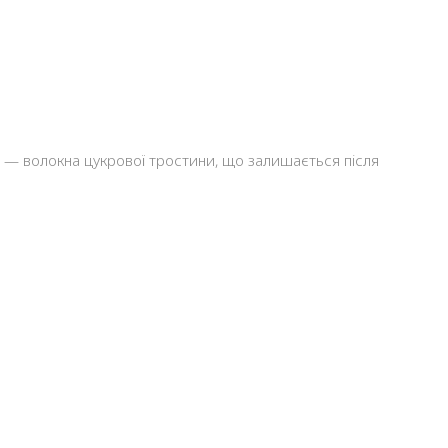
и — волокна цукрової тростини, що залишається після