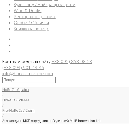
Кухні світу / Найкращі рецепти
Wine & Drinks
Ресторан «під-ключ»
Особи / Обличчя
Книжкова полиця
Facebook
Instargam
Telegram
Контакти редакції сайту
(+38 095) 858-08-53
(+38 093) 901-43-46
info@horeca-ukraine.com
Искать:
HoReCa-Україна
/
HoReCa-Новини
/
Pro-HoReCa / Статті
/
Агрохолдинг МХП определил победителей MHP Innovation Lab