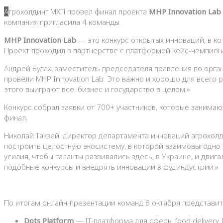
Агрохолдинг МХП провел финал проекта
MHP Innovation Lab
компания пригласила 4 команды.
MHP Innovation Lab
— это конкурс открытых инноваций, в ко
Проект проходил в партнерстве с платформой кейс-чемпион
Андрей Булах, заместитель председателя правления по орга
провели MHP Innovation Lab. Это важно и хорошо для всего р
этого выиграют все: бизнес и государство в целом.»
Конкурс собрал заявки от 700+ участников, которые занима
финал.
Николай Такзей, директор департамента инноваций агрохол
построить целостную экосистему, в которой взаимовыгодно
усилия, чтобы таланты развивались здесь, в Украине, и дви
подобные конкурсы и внедрять инновации в фудиндустрии.»
По итогам онлайн-презентации команд 6 октября представит
Dots Platform
— IT-платформа для сферы food delivery.