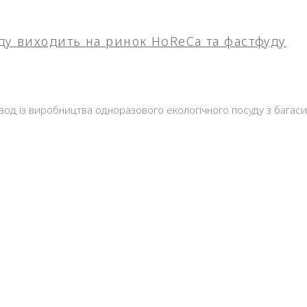
ду виходить на ринок HoReCa та фастфуду
вод із виробництва одноразового екологічного посуду з багас