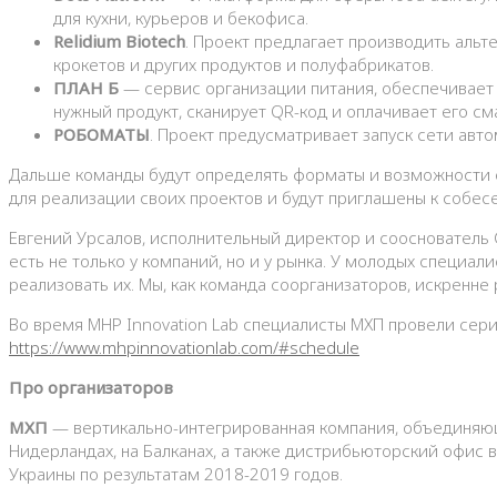
для кухни, курьеров и бекофиса.
Relidium Biotech
. Проект предлагает производить альт
крокетов и других продуктов и полуфабрикатов.
ПЛАН Б
— сервис организации питания, обеспечивает 
нужный продукт, сканирует QR-код и оплачивает его с
РОБОМАТЫ
. Проект предусматривает запуск сети авт
Дальше команды будут определять форматы и возможности с
для реализации своих проектов и будут приглашены к собес
Евгений Урсалов, исполнительный директор и сооснователь C
есть не только у компаний, но и у рынка. У молодых специа
реализовать их. Мы, как команда соорганизаторов, искренне
Во время MHP Innovation Lab специалисты МХП провели сери
https://www.mhpinnovationlab.com/#schedule
Про организаторов
МХП
— вертикально-интегрированная компания, объединяющ
Нидерландах, на Балканах, а также дистрибьюторский офис 
Украины по результатам 2018-2019 годов.