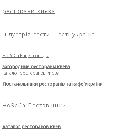
ресторани києва
індустрія гостинності україна
HoReCa Енциклопедія
загородные рестораны киева
каталог ресторанов киева
Постачальники ресторанів та кафе України
HoReCa-Поставщики
каталог ресторанов киев