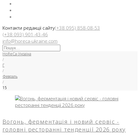
Facebook
Instargam
Telegram
Контакти редакції сайту
(+38 095) 858-08-53
(+38 093) 901-43-46
info@horeca-ukraine.com
Искать:
HoReCa-Україна
/
Г
/
Февраль
/
15
День:
15.02.2026
Вогонь, ферментація і новий сервіс -
головні ресторанні тенденції 2026 року