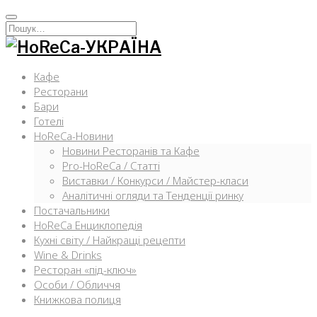
Перейти
к
Искать:
содержимому
Кафе
Ресторани
Бари
Готелі
HoReCa-Новини
Новини Ресторанів та Кафе
Pro-HoReCa / Статті
Виставки / Конкурси / Майстер-класи
Аналітичні огляди та Тенденції ринку
Постачальники
HoReCa Енциклопедія
Кухні світу / Найкращі рецепти
Wine & Drinks
Ресторан «під-ключ»
Особи / Обличчя
Книжкова полиця