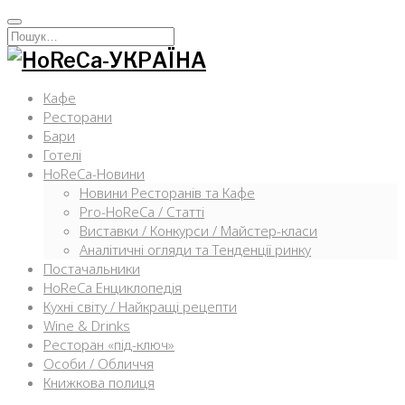
Перейти
к
Искать:
содержимому
Кафе
Ресторани
Бари
Готелі
HoReCa-Новини
Новини Ресторанів та Кафе
Pro-HoReCa / Статті
Виставки / Конкурси / Майстер-класи
Аналітичні огляди та Тенденції ринку
Постачальники
HoReCa Енциклопедія
Кухні світу / Найкращі рецепти
Wine & Drinks
Ресторан «під-ключ»
Особи / Обличчя
Книжкова полиця