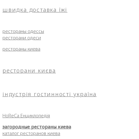
швидка доставка їжі
рестораны одессы
ресторани одеси
рестораны киева
ресторани києва
індустрія гостинності україна
HoReCa Енциклопедія
загородные рестораны киева
каталог ресторанов киева