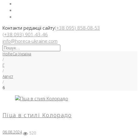
Facebook
Instargam
Telegram
Контакти редакції сайту
(+38 095) 858-08-53
(+38 093) 901-43-46
info@horeca-ukraine.com
Искать:
HoReCa-Україна
/
Г
/
Август
/
6
День:
06.08.2024
Піца в стилі Колорадо
06.08.2024
520