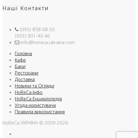
Наші Контакти
(095) 858-08-53
(093) 901-43-46
info@horeca-ukraine.com
Головна
Кафе
Бари
Ресторани
Доставка
Новини та Огляди
HoReCa-Інфо
HoReCa Енциклопедія
Угода користувача
Правила використання
HoReCa-УКРАЇНА © 2009-2026
Facebook