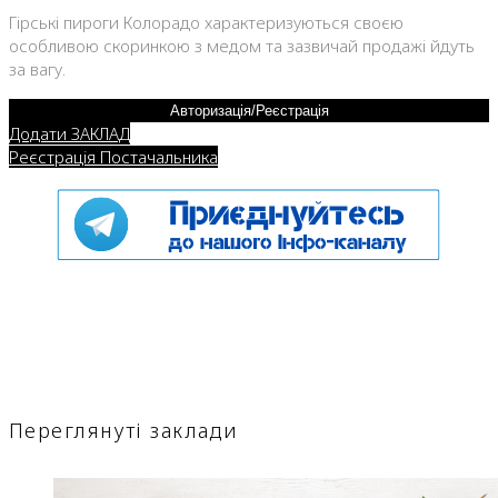
Гірські пироги Колорадо характеризуються своєю
особливою скоринкою з медом та зазвичай продажі йдуть
за вагу.
Авторизація/Реєстрація
Додати ЗАКЛАД
Реєстрація Постачальника
Переглянуті заклади