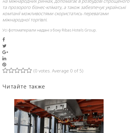
на міжнародних ринках, допомагає в розбудові спрощеного
та прозорого бізнес-клімату, а також забезпечує українські
компанії можливостями скористатись перевагами
міжнародної торгівлі.
Усі фотоматеріали надані з боку Ribas Hotels Group.
Facebook
Twitter
Google+
LinkedIn
Pinterest
(
0 votes
. Average
0
of 5)
1
2
3
4
5
Читайте также