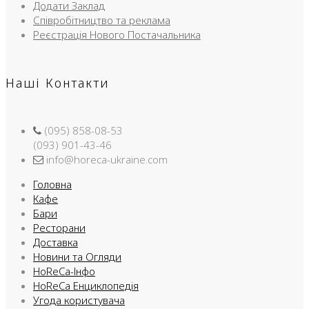
Додати Заклад
Співробітництво та реклама
Реєстрація Нового Постачальника
Наші Контакти
(095) 858-08-53
(093) 901-43-46
info@horeca-ukraine.com
Головна
Кафе
Бари
Ресторани
Доставка
Новини та Огляди
HoReCa-Інфо
HoReCa Енциклопедія
Угода користувача