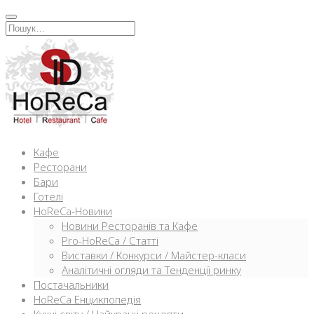
Перейти
к
Искать:
содержимому
Кафе
Ресторани
Бари
Готелі
HoReCa-Новини
Новини Ресторанів та Кафе
Pro-HoReCa / Статті
Виставки / Конкурси / Майстер-класи
Аналітичні огляди та Тенденції ринку
Постачальники
HoReCa Енциклопедія