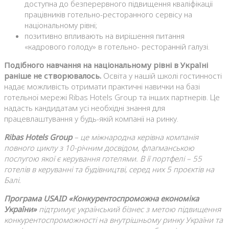
доступна до безперервного підвищення кваліфікації
працівників готельно-ресторанного сервісу на
національному рівні;
позитивно впливають на вирішення питання
«кадрового голоду» в готельно- ресторанній галузі.
Подібного навчання на національному рівні в Україні
раніше не створювалось.
Освіта у нашій школі гостинності
надає можливість отримати практичні навички на базі
готельної мережі Ribas Hotels Group та інших партнерів. Це
надасть кандидатам усі необхідні знання для
працевлаштування у будь-якій компанії на ринку.
Ribas Hotels Group
– це міжнародна керівна компанія
повного циклу з 10-річним досвідом, флагманською
послугою якої є керування готелями. В її портфелі – 55
готелів в керуванні та будівництві, серед них 5 проєктів на
Балі.
Програма USAID «Конкурентоспроможна економіка
України»
підтримує український бізнес з метою підвищення
конкурентоспроможності на внутрішньому ринку України та