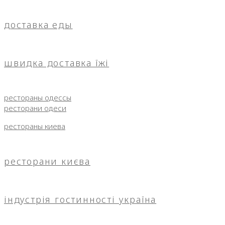
доставка еды
швидка доставка їжі
рестораны одессы
ресторани одеси
рестораны киева
ресторани києва
індустрія гостинності україна