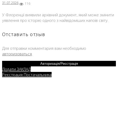
31.07.2026
116
У Флоренції виявили архівний документ, який може змінити
уявлення про історію одного з найвідоміших напоїв світу.
Отставить отзыв
Для отправки комментария вам необходимо
авторизоваться
.
Авторизація/Реєстрація
Додати ЗАКЛАД
Реєстрація Постачальника