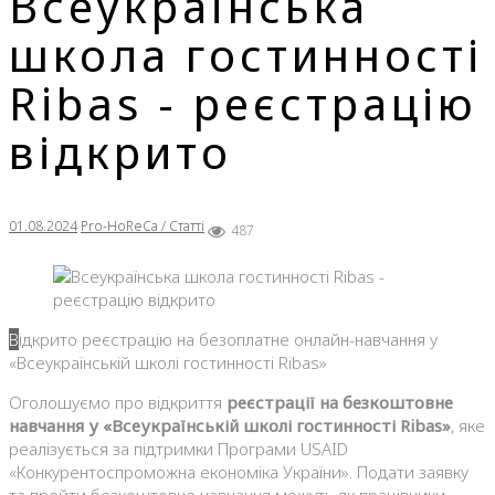
Всеукраїнська
школа гостинності
Ribas - реєстрацію
відкрито
01.08.2024
Pro-HoReCa / Статті
487
Відкрито реєстрацію на безоплатне онлайн-навчання у
«Всеукраїнській школі гостинності Ribas»
Оголошуємо про відкриття
реєстрації на безкоштовне
навчання у «Всеукраїнській школі гостинності Ribas»
, яке
реалізується за підтримки Програми USAID
«Конкурентоспроможна економіка України». Подати заявку