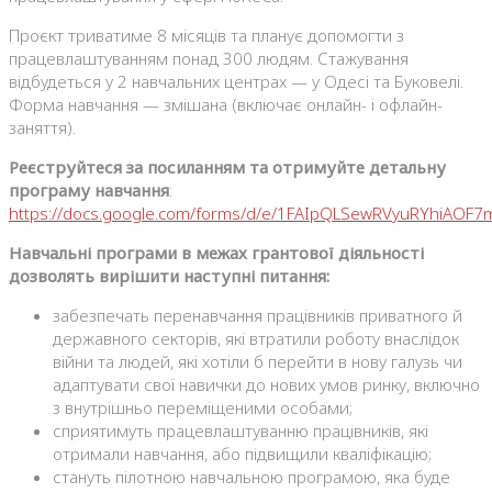
Проєкт триватиме 8 місяців та планує допомогти з
працевлаштуванням понад 300 людям. Стажування
відбудеться у 2 навчальних центрах — у Одесі та Буковелі.
Форма навчання — змішана (включає онлайн- і офлайн-
заняття).
Реєструйтеся за посиланням та отримуйте детальну
програму навчання
:
https://docs.google.com/forms/d/e/1FAIpQLSewRVyuRYhiAOF7
Навчальні програми в межах грантової діяльності
дозволять вирішити наступні питання:
забезпечать перенавчання працівників приватного й
державного секторів, які втратили роботу внаслідок
війни та людей, які хотіли б перейти в нову галузь чи
адаптувати свої навички до нових умов ринку, включно
з внутрішньо переміщеними особами;
сприятимуть працевлаштуванню працівників, які
отримали навчання, або підвищили кваліфікацію;
стануть пілотною навчальною програмою, яка буде