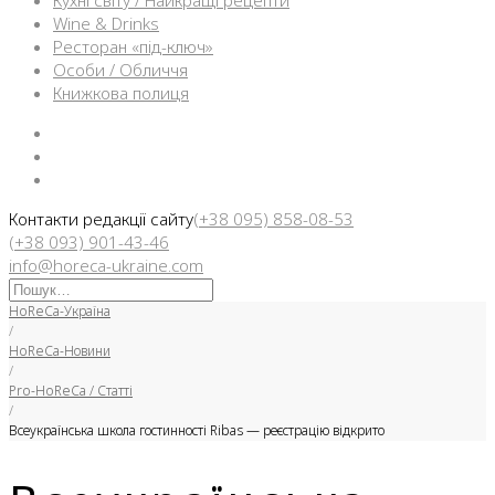
Кухні світу / Найкращі рецепти
Wine & Drinks
Ресторан «під-ключ»
Особи / Обличчя
Книжкова полиця
Facebook
Instargam
Telegram
Контакти редакції сайту
(+38 095) 858-08-53
(+38 093) 901-43-46
info@horeca-ukraine.com
Искать:
HoReCa-Україна
/
HoReCa-Новини
/
Pro-HoReCa / Статті
/
Всеукраїнська школа гостинності Ribas — реєстрацію відкрито