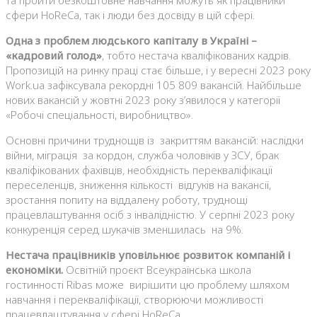
та пройти безкоштовне навчання можуть як працівники
сфери HoReCa, так і люди без досвіду в цій сфері.
Одна з проблем людського капіталу в Україні –
«кадровий голод»
, тобто нестача кваліфікованих кадрів.
Пропозицій на ринку праці стає більше, і у вересні 2023 року
Work.ua зафіксувала рекордні 105 809 вакансій. Найбільше
нових вакансій у жовтні 2023 року з’явилося у категорії
«Робочі спеціальності, виробництво».
Основні причини труднощів із закриттям вакансій: наслідки
війни, міграція за кордон, служба чоловіків у ЗСУ, брак
кваліфікованих фахівців, необхідність перекваліфікації
переселенців, зниження кількості відгуків на вакансії,
зростання попиту на віддалену роботу, труднощі
працевлаштування осіб з інвалідністю. У серпні 2023 року
конкуренція серед шукачів зменшилась на 9%.
Нестача працівників уповільнює розвиток компаній і
економіки.
Освітній проєкт Всеукраїнська школа
гостинності Ribas може вирішити цю проблему шляхом
навчання і перекваліфікації, створюючи можливості
працевлаштування у сфері HoReCa.