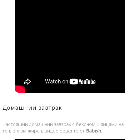
Домашний завтрак
Настоящий домашний завтрак с беконом и яйцами на
топленном жире в видео рецепте от
Babish
.