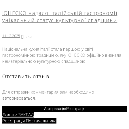
ЮНЕСКО надало італійській гастрономії
унікальний статус культурної спадщини
11.12.2025
269
Національна кухня Італії стала першою у світі
гастрономічною традицією, яку ЮНЕСКО офіційно визнала
нематеріальною культурною спадщиною.
Отставить отзыв
Для отправки комментария вам необходимо
авторизоваться
.
Авторизація/Реєстрація
Додати ЗАКЛАД
Реєстрація Постачальника