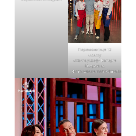
Переможниця 12
сезону
«МастерШеф» Валерія
Матрохіна.
Фото: valeria.matrokhina/Instagra