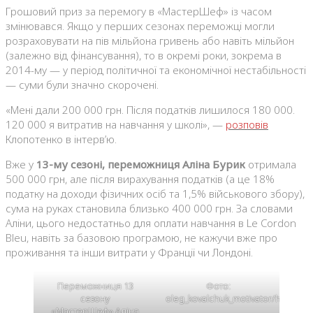
Грошовий приз за перемогу в «МастерШеф» із часом
змінювався. Якщо у перших сезонах переможці могли
розраховувати на пів мільйона гривень або навіть мільйон
(залежно від фінансування), то в окремі роки, зокрема в
2014-му — у період політичної та економічної нестабільності
— суми були значно скорочені.
«Мені дали 200 000 грн. Після податків лишилося 180 000.
120 000 я витратив на навчання у школі», —
розповів
Клопотенко в інтерв’ю.
Вже у
13-му сезоні, переможниця
Аліна Бурик
отримала
500 000 грн, але після вирахування податків (а це 18%
податку на доходи фізичних осіб та 1,5% військового збору),
сума на руках становила близько 400 000 грн. За словами
Аліни, цього недостатньо для оплати навчання в Le Cordon
Bleu, навіть за базовою програмою, не кажучи вже про
проживання та інши витрати у Франції чи Лондоні.
Переможниця 13
Фото:
сезону
oleg_kovalchuk_motivator/https://
«МастерШеф» Аліна