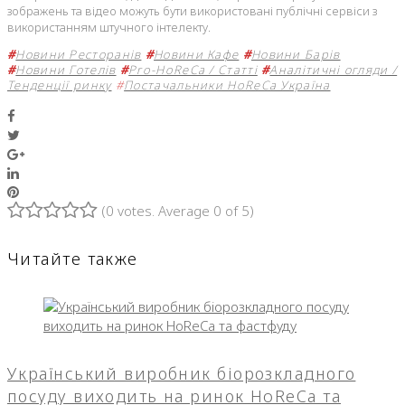
зображень та відео можуть бути використовані публічні сервіси з
використанням штучного інтелекту.
#
Новини Ресторанів
#
Новини Кафе
#
Новини Барів
#
Новини Готелів
#
Pro-HoReCa / Статті
#
Аналітичні огляди /
Тенденції ринку
#
Постачальники HoReCa Україна
Facebook
Twitter
Google+
LinkedIn
Pinterest
(
0 votes
. Average
0
of 5)
1
2
3
4
5
Читайте также
Український виробник біорозкладного
посуду виходить на ринок HoReCa та