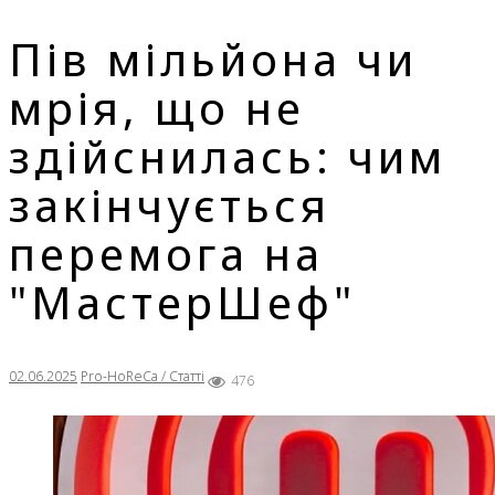
Пів мільйона чи
мрія, що не
здійснилась: чим
закінчується
перемога на
"МастерШеф"
02.06.2025
Pro-HoReCa / Статті
476