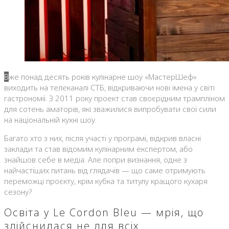
Вже понад десять років кулінарне шоу «МастерШеф»
виходить на телеканалі СТБ, відкриваючи нові імена у світі
гастрономії. З 2011 року проект став своєрідним трампліном
для сотень аматорів, які зважилися випробувати свої сили
на національній кухні шоу.
Багато хто з них, після участі у програмі, відкрив власні
заклади та став відомим кулінарним експертом, або
знайшов себе в медіа. Але попри визнання, одне з
найчастіших питань від глядачів — що саме отримують
переможці проєкту, крім кубка та титулу кращого кухаря
сезону?
Освіта у Le Cordon Bleu — мрія, що
здійснилася не для всіх