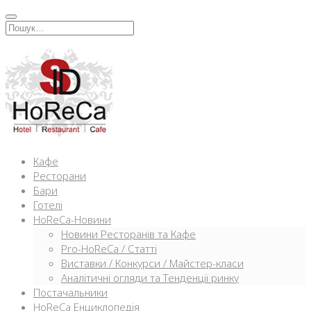
Перейти
к
Искать:
содержимому
Кафе
Ресторани
Бари
Готелі
HoReCa-Новини
Новини Ресторанів та Кафе
Pro-HoReCa / Статті
Виставки / Конкурси / Майстер-класи
Аналітичні огляди та Тенденції ринку
Постачальники
HoReCa Енциклопедія