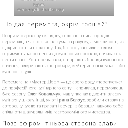
Бурик.
Фото: angelinaburik/Instagram
Що дає перемога, окрім грошей?
Попри матеріальну складову, головною винагородою
переможців часто стає не сума на рахунку, а можливості, які
відкриваються після шоу. Так, багато учасників згодом
отримують запрошення до кулінарних проєктів, починають
вести власні YouTube-канали, створюють бренди кухонного
начиння, відкривають гастробари, кейтерингові компанії або
кулінарні студії.
Перемога на «МастерШефі» — це свого роду «перепустка»
до професійного кулінарного світу. Наприклад, переможець
6-го сезону,
Олег Ковальчук
, мав у планах відкрити власну
кулінарну школу. Інші, як от
Ірина Бєлоус
, зробили ставку на
авторську кухню та приватні вечері, зібравши навколо себе
спільноти шанувальників гастрономічного мистецтва.
Поза ефіром: тіньова сторона слави