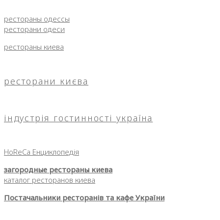
рестораны одессы
ресторани одеси
рестораны киева
ресторани києва
індустрія гостинності україна
HoReCa Енциклопедія
загородные рестораны киева
каталог ресторанов киева
Постачальники ресторанів та кафе України