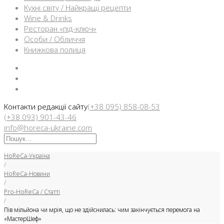
Кухні світу / Найкращі рецепти
Wine & Drinks
Ресторан «під-ключ»
Особи / Обличчя
Книжкова полиця
Facebook
Instargam
Telegram
Контакти редакції сайту
(+38 095) 858-08-53
(+38 093) 901-43-46
info@horeca-ukraine.com
Искать:
HoReCa-Україна
/
HoReCa-Новини
/
Pro-HoReCa / Статті
/
Пів мільйона чи мрія, що не здійснилась: чим закінчується перемога на
«МастерШеф»