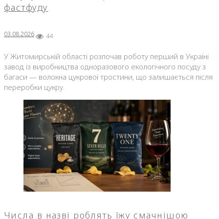
фастфуду
03.08.2026
44
У Житомирській області розпочав роботу перший в Україні
завод із виробництва одноразового екологічного посуду з
багаси — волокна цукрової тростини, що залишається після
переробки цукру.
Числа в назві роблять їжу смачнішою