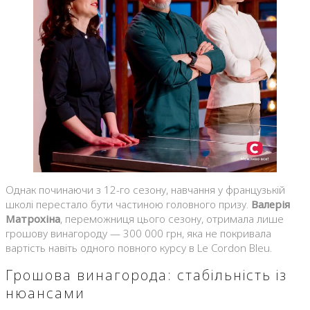
Однак починаючи з 12-го сезону, навчання у французькій
школі перестало бути частиною головного призу.
Валерія
Матрохіна
, переможниця цього сезону, отримала лише
грошову винагороду — 300 000 грн, яка не покривала
вартість навіть одного повного курсу в Le Cordon Bleu.
Грошова винагорода: стабільність із
нюансами