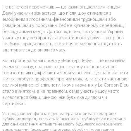
Не всі історії переможців — це казки зі щасливим кінцем.
Деякі учасники зізнаються, що після шоу стикалися з
емоційним вигоранням, фінансовими труднощами або
складнощами у просуванні себе в кулінарному середовищі
без підтримки медіа. До того ж, в реаліях сучасної України
участь у шоу не гарантує автоматичного успіху — потрібна
неабияка працьовитість, стратегічне мислення і здатність
адаптуватися до викликів часу.
Хоча грошова винагорода у «МастерШефі» — це важливий
елемент призу, справжню цінність шоу становлять нові
горизонти, які відкриваються для учасників. Це шанс змінити
життя, здобути професію, про яку мріяли, та стати частиною
великої кулінарної спільноти. І хоча навчання у Le Cordon Bleu
стало винятком, а не правилом, сама участь у шоу часто
виявляється більш цінною, ніж будь-яка диплом чи
сертифікат.
Усі представлені фото та відео матеріали отримані з відкритих
публічних джерел, належать їх Власникам і публікуються виключно
для ознайомлення читачів та не мають будь-якого комерційного
використання. Також, для підготовки, обробки і корегування