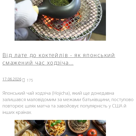
Від лате до коктейлів - як японський
смажений час ходзіча…
17.06.2026
175
Японський чай ходзіча (Hojicha), який ще донедавна
залишався маловідомим за межами батьківщини, поступово
повторює шлях матча та завойовує популярність у США й
інших країнах.