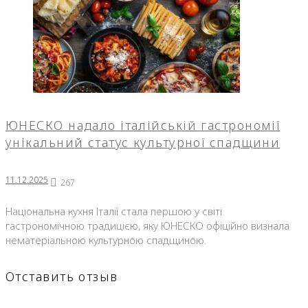
ЮНЕСКО надало італійській гастрономії
унікальний статус культурної спадщини
11.12.2025
267
Національна кухня Італії стала першою у світі
гастрономічною традицією, яку ЮНЕСКО офіційно визнала
нематеріальною культурною спадщиною.
Отставить отзыв