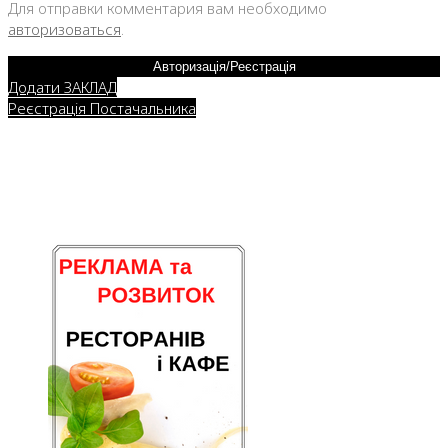
Для отправки комментария вам необходимо
авторизоваться
.
Авторизація/Реєстрація
Додати ЗАКЛАД
Реєстрація Постачальника