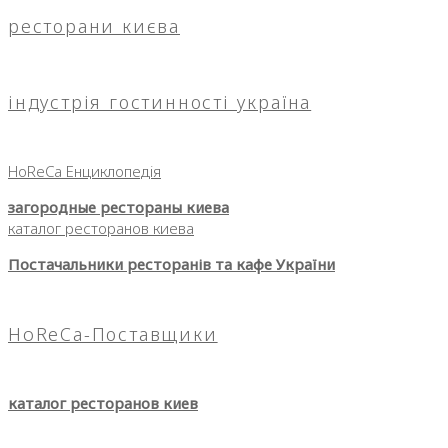
ресторани києва
індустрія гостинності україна
HoReCa Енциклопедія
загородные рестораны киева
каталог ресторанов киева
Постачальники ресторанів та кафе України
HoReCa-Поставщики
каталог ресторанов киев