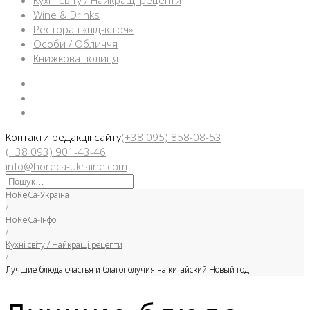
Кухні світу / Найкращі рецепти
Wine & Drinks
Ресторан «під-ключ»
Особи / Обличчя
Книжкова полиця
Facebook
Instargam
Telegram
Контакти редакції сайту
(+38 095) 858-08-53
(+38 093) 901-43-46
info@horeca-ukraine.com
Искать:
HoReCa-Україна
/
HoReCa-Інфо
/
Кухні світу / Найкращі рецепти
/
Лучшие блюда счастья и благополучия на китайский Новый год