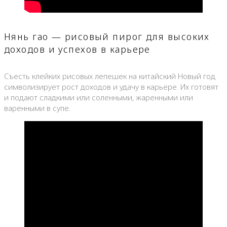
Нянь гао — рисовый пирог для высоких
доходов и успехов в карьере
Съесть клейких рисовых лепешек на китайский Новый год
символизирует рост доходов и удачу в карьере. Их готовят
и подают сладкими или соленными, жаренными или
варенными в супе.