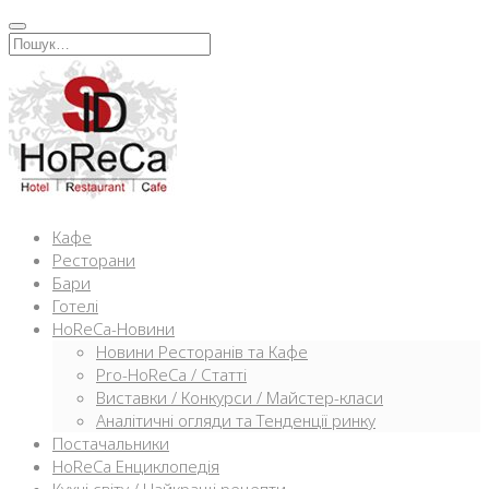
Перейти
к
Искать:
содержимому
Кафе
Ресторани
Бари
Готелі
HoReCa-Новини
Новини Ресторанів та Кафе
Pro-HoReCa / Статті
Виставки / Конкурси / Майстер-класи
Аналітичні огляди та Тенденції ринку
Постачальники
HoReCa Енциклопедія