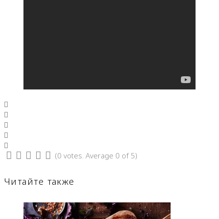
Facebook
Twitter
Google+
LinkedIn
Pinterest
(
0 votes
. Average
0
of 5)
1
2
3
4
5
Читайте также