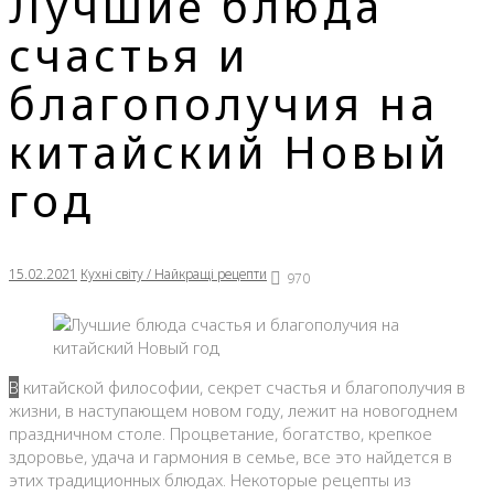
Лучшие блюда
счастья и
благополучия на
китайский Новый
год
15.02.2021
Кухні світу / Найкращі рецепти
970
В китайской философии, секрет счастья и благополучия в
жизни, в наступающем новом году, лежит на новогоднем
праздничном столе. Процветание, богатство, крепкое
здоровье, удача и гармония в семье, все это найдется в
этих традиционных блюдах. Некоторые рецепты из