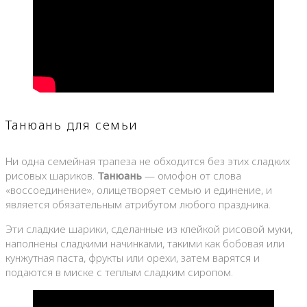
Танюань для семьи
Ни одна семейная трапеза не обходится без этих сладких
рисовых шариков.
Танюань
— омофон от слова
«воссоединение», олицетворяет семью и единение, и
является обязательным атрибутом любого праздника.
Эти сладкие шарики, сделанные из клейкой рисовой муки,
наполнены сладкими начинками, такими как бобовая или
кунжутная паста, фрукты или орехи, затем варятся и
подаются в миске с теплым сладким сиропом.