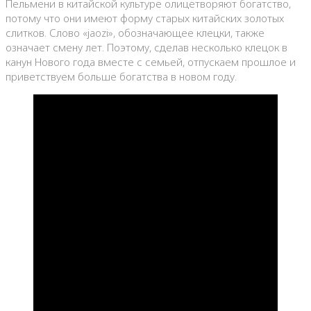
Пельмени в китайской культуре олицетворяют богатство,
потому что они имеют форму старых китайских золотых
слитков. Слово «jaozi», обозначающее клецки, также
означает смену лет. Поэтому, сделав несколько клецок в
канун Нового года вместе с семьей, отпускаем прошлое и
приветствуем больше богатства в новом году.