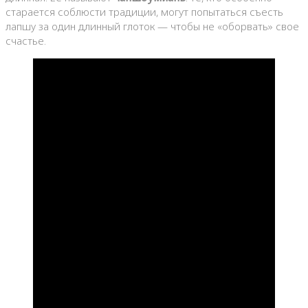
старается соблюсти традиции, могут попытаться съесть
лапшу за один длинный глоток — чтобы не «оборвать» свое
счастье.