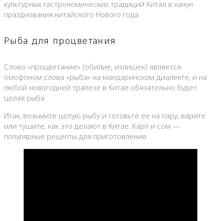
культурных гастрономических традиций Китая в канун
празднования китайского Нового года.
Рыба для процветания
Слово «процветание» (обилие, излишек) является
омофоном слова «рыба» на мандаринском диалекте, и на
любой новогодней трапезе в Китае обязательно будет
целая рыба.
Итак, возьмите целую рыбу и готовьте ее на пару, варите
или тушите, как это делают в Китае. Карп и сом —
популярные рецепты для приготовления: