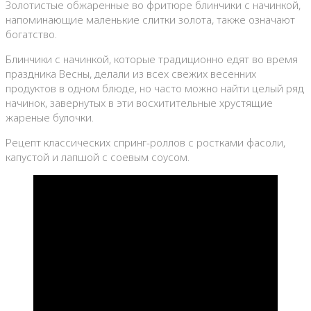
Золотистые обжаренные во фритюре блинчики с начинкой,
напоминающие маленькие слитки золота, также означают
богатство.
Блинчики с начинкой, которые традиционно едят во время
праздника Весны, делали из всех свежих весенних
продуктов в одном блюде, но часто можно найти целый ряд
начинок, завернутых в эти восхитительные хрустящие
жареные булочки.
Рецепт классических спринг-роллов с ростками фасоли,
капустой и лапшой с соевым соусом.