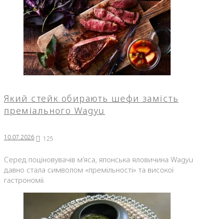
Який стейк обирають шефи замість
преміального Wagyu
10.07.2026
125
Серед поціновувачів м’яса, японська яловичина Wagyu
давно стала символом «премільності» та високої
гастрономії.