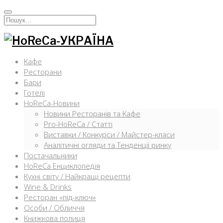
Перейти
к
Искать:
содержимому
Кафе
Ресторани
Бари
Готелі
HoReCa-Новини
Новини Ресторанів та Кафе
Pro-HoReCa / Статті
Виставки / Конкурси / Майстер-класи
Аналітичні огляди та Тенденції ринку
Постачальники
HoReCa Енциклопедія
Кухні світу / Найкращі рецепти
Wine & Drinks
Ресторан «під-ключ»
Особи / Обличчя
Книжкова полиця