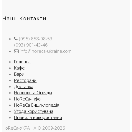
Наші Контакти
(095) 858-08-53
(093) 901-43-46
info@horeca-ukraine.com
Головна
Кафе
Бари
Ресторани
Доставка
Новини та Огляди
HoReCa-Інфо
HoReCa Енциклопедія
Угода користувача
Правила використання
HoReCa-УКРАЇНА © 2009-2026