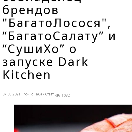
брендов
"БагатоЛосося",
“БагатоСалату” и
“СушиХо” о
запуске Dark
Kitchen
07.05.2021
Pro-HoReCa / Статті
1032