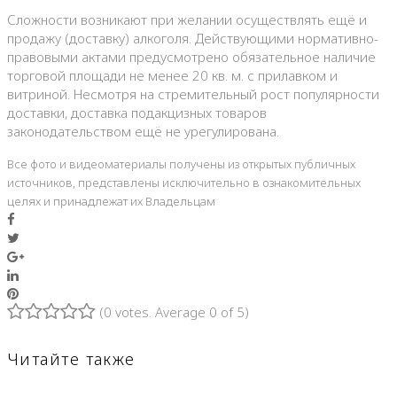
Сложности возникают при желании осуществлять ещё и
продажу (доставку) алкоголя. Действующими нормативно-
правовыми актами предусмотрено обязательное наличие
торговой площади не менее 20 кв. м. с прилавком и
витриной. Несмотря на стремительный рост популярности
доставки, доставка подакцизных товаров
законодательством ещё не урегулирована.
Все фото и видеоматериалы получены из открытых публичных
источников, представлены исключительно в ознакомительных
целях и принадлежат их Владельцам
Facebook
Twitter
Google+
LinkedIn
Pinterest
(
0 votes
. Average
0
of 5)
1
2
3
4
5
Читайте также