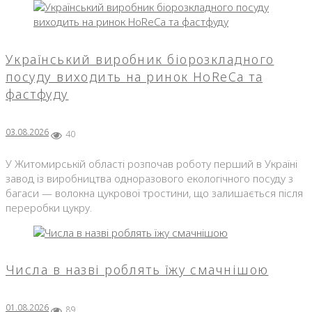
Український виробник біорозкладного
посуду виходить на ринок HoReCa та
фастфуду
03.08.2026
40
У Житомирській області розпочав роботу перший в Україні
завод із виробництва одноразового екологічного посуду з
багаси — волокна цукрової тростини, що залишається після
переробки цукру.
Числа в назві роблять їжу смачнішою
01.08.2026
89