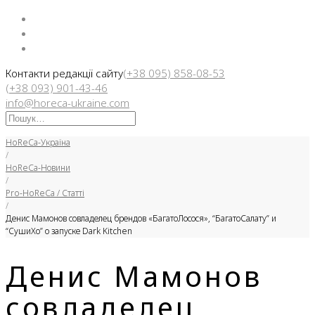
Facebook
Instargam
Telegram
Контакти редакції сайту
(+38 095) 858-08-53
(+38 093) 901-43-46
info@horeca-ukraine.com
Искать:
HoReCa-Україна
/
HoReCa-Новини
/
Pro-HoReCa / Статті
/
Денис Мамонов совладелец брендов «БагатоЛосося», “БагатоСалату” и
“СушиХо” о запуске Dark Kitchen
Денис Мамонов
совладелец