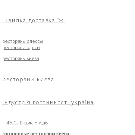
швидка доставка їжі
рестораны одессы
ресторани одеси
рестораны киева
ресторани києва
індустрія гостинності україна
HoReCa Енциклопедія
загородные рестораны киева