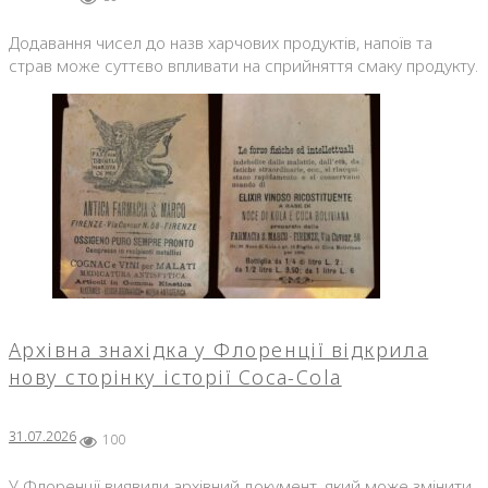
Додавання чисел до назв харчових продуктів, напоїв та
страв може суттєво впливати на сприйняття смаку продукту.
Архівна знахідка у Флоренції відкрила
нову сторінку історії Coca-Cola
31.07.2026
100
У Флоренції виявили архівний документ, який може змінити