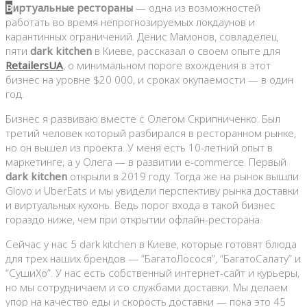
Виртуальные рестораны
— одна из возможностей
работать во время непрогнозируемых локдаунов и
карантинных ограничений. Денис Мамонов, совладелец
пяти
dark kitchen
в Киеве, рассказал о своем опыте для
RetailersUA
, о минимальном пороге вхождения в этот
бизнес на уровне $20 000, и сроках окупаемости — в один
год.
Бизнес я развиваю вместе с Олегом Скрипниченко. Был
третий человек который разбирался в ресторанном рынке,
но он вышел из проекта. У меня есть 10-летний опыт в
маркетинге, а у Олега — в развитии e-commerce. Первый
dark kitchen
открыли в 2019 году. Тогда же на рынок вышли
Glovo и UberEats и мы увидели перспективу рынка доставки
и виртуальных кухонь. Ведь порог входа в такой бизнес
гораздо ниже, чем при открытии офлайн-ресторана.
Сейчас у нас 5 dark kitchen в Киеве, которые готовят блюда
для трех наших брендов — “БагатоЛосося”, “БагатоСалату” и
“СушиХо”. У нас есть собственный интернет-сайт и курьеры,
но мы сотрудничаем и со службами доставки. Мы делаем
упор на качество еды и скорость доставки — пока это 45