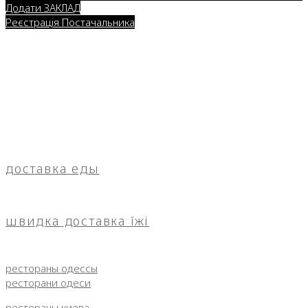
Додати ЗАКЛАД
Реєстрація Постачальника
доставка еды
швидка доставка їжі
рестораны одессы
ресторани одеси
рестораны киева