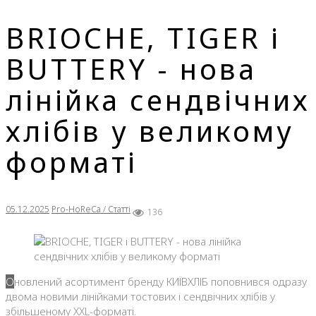
BRIOCHE, TIGER і
BUTTERY - нова
лінійка сендвічних
хлібів у великому
форматі
05.12.2025
Pro-HoReCa / Статті
136
Оновлений асортимент бренду КИЇВХЛІБ поповнився одразу
двома новими лінійками тостових і сендвічних хлібів у
збільшеному XXL-форматі.