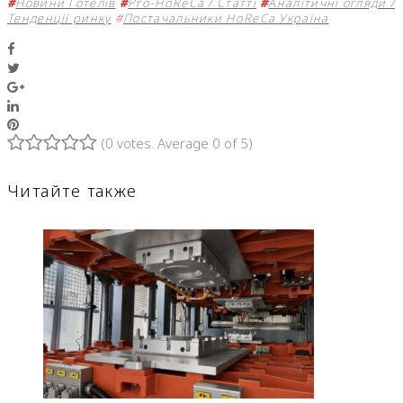
#
Новини Готелів
#
Pro-HoReCa / Статті
#
Аналітичні огляди /
Тенденції ринку
#
Постачальники HoReCa Україна
Facebook
Twitter
Google+
LinkedIn
Pinterest
(
0 votes
. Average
0
of 5)
1
2
3
4
5
Читайте также