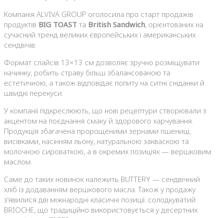
Компанія ALVIVA GROUP оголосила про старт продажів
продуктів
BIG TOAST
та
British Sandwich
, орієнтованих на
сучасний тренд великих європейських і американських
сендвічів.
Формат слайсів 13×13 см дозволяє зручно розміщувати
начинку, робить страву більш збалансованою та
естетичною, а також відповідає попиту на ситні сніданки й
швидкі перекуси.
У компанії підкреслюють, що нові рецептури створювали з
акцентом на поєднання смаку й здорового харчування.
Продукція збагачена пророщеними зернами пшениці,
висівками, насінням льону, натуральною закваскою та
молочною сироваткою, а в окремих позиціях — вершковим
маслом.
Саме до таких новинок належить BUTTERY — сендвічний
хліб із додаванням вершкового масла. Також у продажу
з’явилися дві міжнародні класичні позиції: солодкуватий
BRIOCHE, що традиційно використовується у десертних