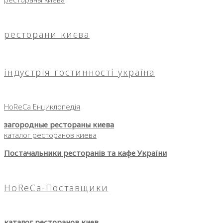
ресторани києва
індустрія гостинності україна
HoReCa Енциклопедія
загородные рестораны киева
каталог ресторанов киева
Постачальники ресторанів та кафе України
HoReCa-Поставщики
каталог ресторанов киев