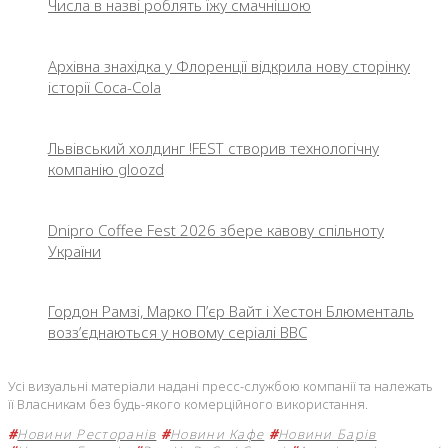
Числа в назві роблять їжу смачнішою
Архівна знахідка у Флоренції відкрила нову сторінку
історії Coca-Cola
Львівський холдинг !FEST створив технологічну
компанію gloozd
Dnipro Coffee Fest 2026 збере кавову спільноту
України
Гордон Рамзі, Марко П’єр Вайт і Хестон Блюменталь
возз’єднаються у новому серіалі BBC
Усі визуальні матеріали надані пресс-службою компанії та належать
її Власникам без будь-якого комерційного використання.
#
Новини Ресторанів
#
Новини Кафе
#
Новини Барів