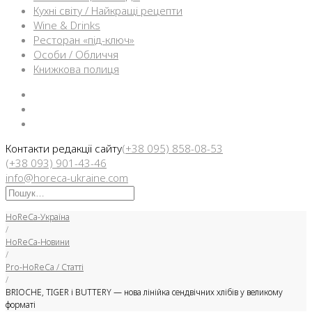
Кухні світу / Найкращі рецепти
Wine & Drinks
Ресторан «під-ключ»
Особи / Обличчя
Книжкова полиця
Facebook
Instargam
Telegram
Контакти редакції сайту
(+38 095) 858-08-53
(+38 093) 901-43-46
info@horeca-ukraine.com
Искать:
HoReCa-Україна
/
HoReCa-Новини
/
Pro-HoReCa / Статті
/
BRIOCHE, TIGER і BUTTERY — нова лінійка сендвічних хлібів у великому
форматі