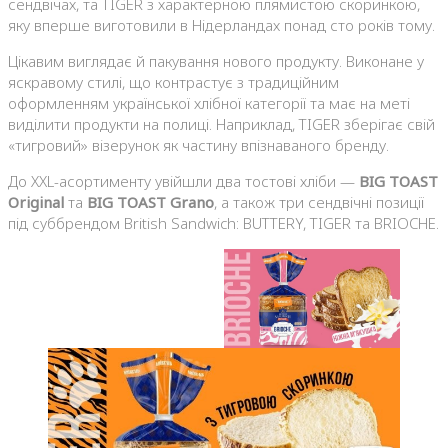
сендвічах, та TIGER з характерною плямистою скоринкою,
яку вперше виготовили в Нідерландах понад сто років тому.
Цікавим виглядає й пакування нового продукту. Виконане у
яскравому стилі, що контрастує з традиційним
оформленням української хлібної категорії та має на меті
виділити продукти на полиці. Наприклад, TIGER зберігає свій
«тигровий» візерунок як частину впізнаваного бренду.
До XXL-асортименту увійшли два тостові хліби —
BIG TOAST
Original
та
BIG TOAST Grano
, а також три сендвічні позиції
під суббрендом British Sandwich: BUTTERY, TIGER та BRIOCHE.