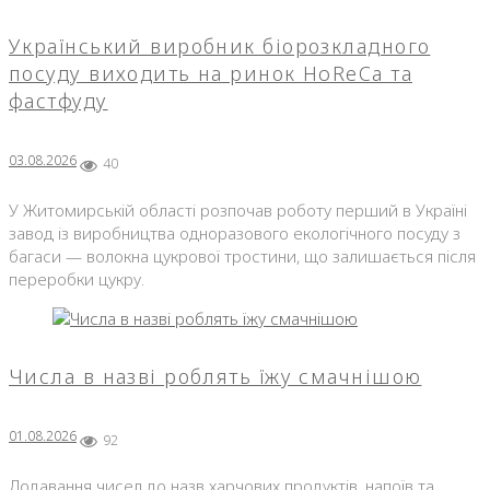
Український виробник біорозкладного
посуду виходить на ринок HoReCa та
фастфуду
03.08.2026
40
У Житомирській області розпочав роботу перший в Україні
завод із виробництва одноразового екологічного посуду з
багаси — волокна цукрової тростини, що залишається після
переробки цукру.
Числа в назві роблять їжу смачнішою
01.08.2026
92
Додавання чисел до назв харчових продуктів, напоїв та