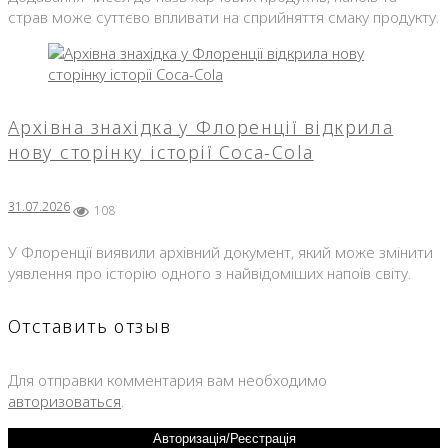
страв може суттєво впливати на сприйняття смаку продукту.
Архівна знахідка у Флоренції відкрила
нову сторінку історії Coca-Cola
31.07.2026
108
У Флоренції виявили архівний документ, який може змінити
уявлення про історію одного з найвідоміших напоїв світу.
Отставить отзыв
Для отправки комментария вам необходимо
авторизоваться
.
Авторизація/Реєстрація