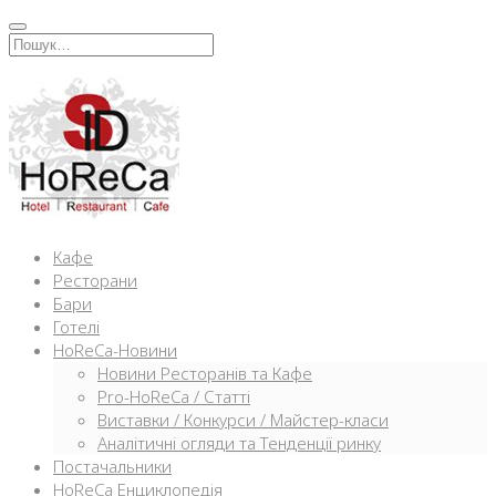
Перейти
к
Искать:
содержимому
Кафе
Ресторани
Бари
Готелі
HoReCa-Новини
Новини Ресторанів та Кафе
Pro-HoReCa / Статті
Виставки / Конкурси / Майстер-класи
Аналітичні огляди та Тенденції ринку
Постачальники
HoReCa Енциклопедія