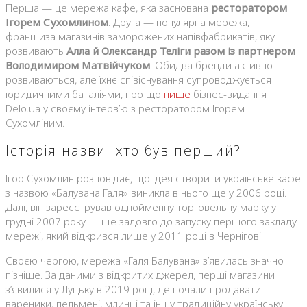
Перша — це мережа кафе, яка заснована
ресторатором
Ігорем Сухомлином
. Друга — популярна мережа,
франшиза магазинів заморожених напівфабрикатів, яку
розвивають
Алла й Олександр Теліги разом із партнером
Володимиром Матвійчуком
. Обидва бренди активно
розвиваються, але їхнє співіснування супроводжується
юридичними баталіями, про що
пише
бізнес-видання
Delo.ua у своєму інтерв’ю з ресторатором Ігорем
Сухомліним.
Історія назви: хто був перший?
Ігор Сухомлин розповідає, що ідея створити українське кафе
з назвою «Балувана Галя» виникла в нього ще у 2006 році.
Далі, він зареєстрував однойменну торговельну марку у
грудні 2007 року — ще задовго до запуску першого закладу
мережі, який відкрився лише у 2011 році в Чернігові.
Своєю чергою, мережа «Галя Балувана» з’явилась значно
пізніше. За даними з відкритих джерел, перші магазини
з’явилися у Луцьку в 2019 році, де почали продавати
вареники, пельмені, млинці та іншу традиційну українську