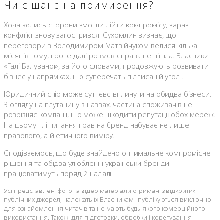
Чи є шанс на примирення?
Хоча колись сторони змогли дійти компромісу, зараз
конфлікт знову загострився. Сухомлин визнає, що
переговори з Володимиром Матвійчуком велися кілька
місяців тому, проте далі розмов справа не пішла. Власники
«Галі Балуваної», за його словами, продовжують розвивати
бізнес у напрямках, що суперечать підписаній угоді.
Юридичний спір може суттєво вплинути на обидва бізнеси.
З огляду на плутанину в назвах, частина споживачів не
розрізняє компанії, що може шкодити репутації обох мереж.
На цьому тлі питання прав на бренд набуває не лише
правового, а й етичного виміру.
Сподіваємось, що буде знайдено оптимальне компромісне
рішення та обідва улюбленні українськи бренди
працюватимуть поряд й надалі.
Усі представлені фото та відео матеріали отримані з відкритих
публічних джерел, належать їх Власникам і публікуються виключно
для ознайомлення читачів та не мають будь-якого комерційного
використання. Також, для підготовки, обробки і корегування