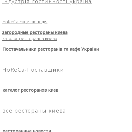
індустрія гостинності україна
HoReCa Енциклопедія
загородные рестораны киева
каталог ресторанов киева
Постачальники ресторанів та кафе України
HoReCa-Поставщики
каталог ресторанов киев
все рестораны киева
ресторанные новости