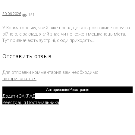
30.06.2026
151
У Краматорську, який вже понад десять років живе поруч із
війною, є заклад, який знає чи не кожен мешканець міста.
Тут призначають зустрічі, сюди приходять…
Отставить отзыв
Для отправки комментария вам необходимо
авторизоваться
.
Авторизація/Реєстрація
Додати ЗАКЛАД
Реєстрація Постачальника