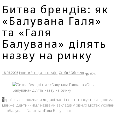
Битва брендів: як
«Балувана Галя»
та «Галя
Балувана» ділять
назву на ринку
18.05.2025
Новини Ресторанів та Кафе
,
Особи / Обличчя
624
Українські споживачи дедалі частіше зіштовхується з двома
майже ідентичними назвами закладів у різних містах України
— «Балувана Галя» та «Галя Балувана».