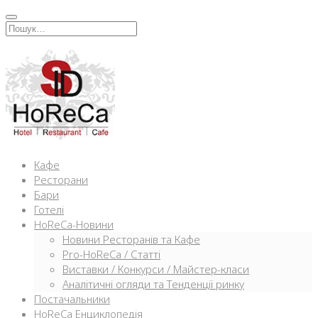
Перейти
к
Искать:
содержимому
Кафе
Ресторани
Бари
Готелі
HoReCa-Новини
Новини Ресторанів та Кафе
Pro-HoReCa / Статті
Виставки / Конкурси / Майстер-класи
Аналітичні огляди та Тенденції ринку
Постачальники
HoReCa Енциклопедія