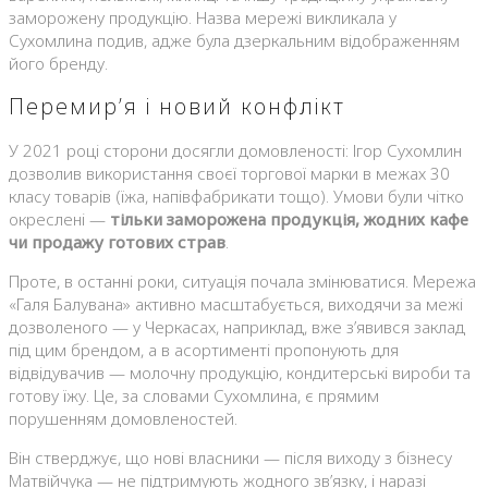
заморожену продукцію. Назва мережі викликала у
Сухомлина подив, адже була дзеркальним відображенням
його бренду.
Перемир’я і новий конфлікт
У 2021 році сторони досягли домовленості: Ігор Сухомлин
дозволив використання своєї торгової марки в межах 30
класу товарів (їжа, напівфабрикати тощо). Умови були чітко
окреслені —
тільки заморожена продукція, жодних кафе
чи продажу готових страв
.
Проте, в останні роки, ситуація почала змінюватися. Мережа
«Галя Балувана» активно масштабується, виходячи за межі
дозволеного — у Черкасах, наприклад, вже з’явився заклад
під цим брендом, а в асортименті пропонують для
відвідувачив — молочну продукцію, кондитерські вироби та
готову їжу. Це, за словами Сухомлина, є прямим
порушенням домовленостей.
Він стверджує, що нові власники — після виходу з бізнесу
Матвійчука — не підтримують жодного зв’язку, і наразі