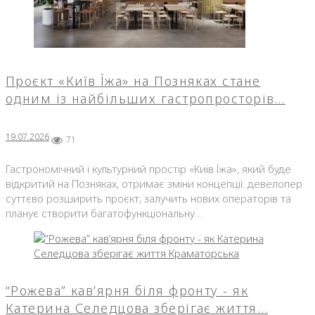
Проєкт «Київ Їжа» на Позняках стане
одним із найбільших гастропросторів…
19.07.2026
71
Гастрономічний і культурний простір «Київ Їжа», який буде
відкритий на Позняках, отримає зміни концепції: девелопер
суттєво розширить проєкт, залучить нових операторів та
планує створити багатофункціональну…
“Рожева” кав’ярня біля фронту - як
Катерина Селедцова зберігає життя…