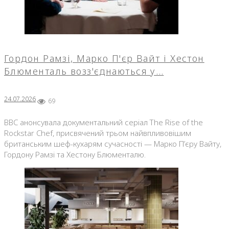
Гордон Рамзі, Марко П'єр Вайт і Хестон
Блюменталь возз'єднаються у…
24.07.2026
69
BBC анонсувала документальний серіал The Rise of the
Rockstar Chef, присвячений трьом найвпливовішим
британським шеф-кухарям сучасності — Марко П’єру Вайту,
Гордону Рамзі та Хестону Блюменталю.