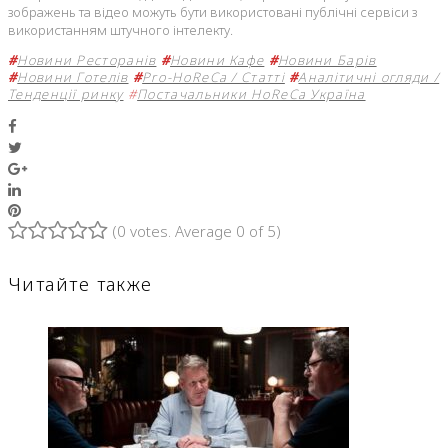
зображень та відео можуть бути використовані публічні сервіси з
використанням штучного інтелекту.
#
Новини Ресторанів
#
Новини Кафе
#
Новини Барів
#
Новини Готелів
#
Pro-HoReCa / Статті
#
Аналітичні огляди /
Тенденції ринку
#
Постачальники HoReCa Україна
Facebook
Twitter
Google+
LinkedIn
Pinterest
(
0 votes
. Average
0
of 5)
1
2
3
4
5
Читайте также