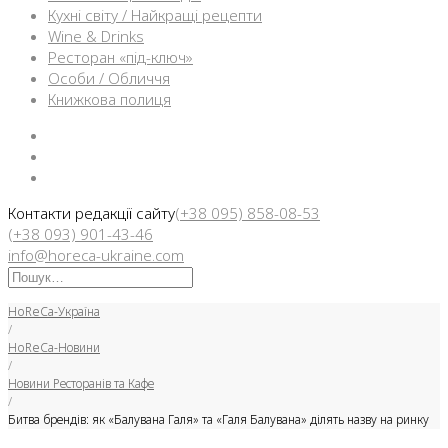
Кухні світу / Найкращі рецепти
Wine & Drinks
Ресторан «під-ключ»
Особи / Обличчя
Книжкова полиця
Facebook
Instargam
Telegram
Контакти редакції сайту
(+38 095) 858-08-53
(+38 093) 901-43-46
info@horeca-ukraine.com
Искать:
HoReCa-Україна
/
HoReCa-Новини
/
Новини Ресторанів та Кафе
/
Битва брендів: як «Балувана Галя» та «Галя Балувана» ділять назву на ринку