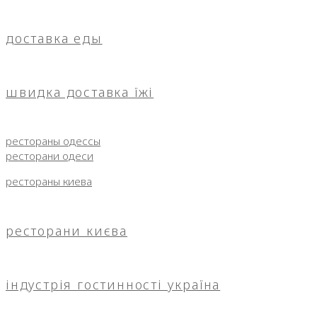
доставка еды
швидка доставка їжі
рестораны одессы
ресторани одеси
рестораны киева
ресторани києва
індустрія гостинності україна