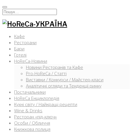
Перейти
к
Искать:
содержимому
Кафе
Ресторани
Бари
Готелі
HoReCa-Новини
Новини Ресторанів та Кафе
Pro-HoReCa / Статті
Виставки / Конкурси / Майстер-класи
Аналітичні огляди та Тенденції ринку
Постачальники
HoReCa Енциклопедія
Кухні світу / Найкращі рецепти
Wine & Drinks
Ресторан «під-ключ»
Особи / Обличчя
Книжкова полиця