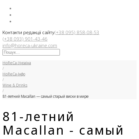
Facebook
Instargam
Telegram
Контакти редакції сайту
(+38 095) 858-08-53
(+38 093) 901-43-46
info@horeca-ukraine.com
Искать:
HoReCa-Україна
/
HoReCa-Інфо
/
Wine & Drinks
/
81-летний Macallan — самый старый виски в мире
81-летний
Macallan - самый