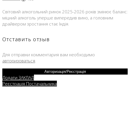
Світовий алкогольний ринок 2025-2026 років змінює баланс:
міцний алкоголь уперше випередив вино, а головним
драйвером зростання стає Індія.
Отставить отзыв
Для отправки комментария вам необходимо
авторизоваться
.
Авторизація/Реєстрація
Додати ЗАКЛАД
Реєстрація Постачальника