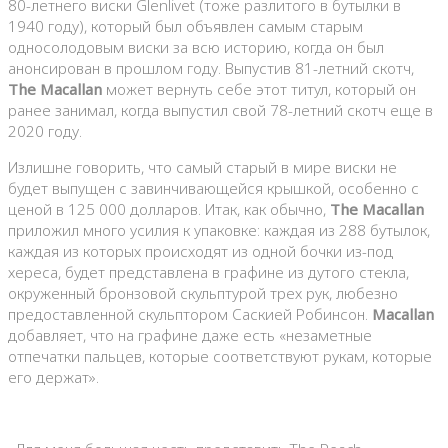
80-летнего виски Glenlivet (тоже разлитого в бутылки в
1940 году), который был объявлен самым старым
односолодовым виски за всю историю, когда он был
анонсирован в прошлом году. Выпустив 81-летний скотч,
The Macallan
может вернуть себе этот титул, который он
ранее занимал, когда выпустил свой 78-летний скотч еще в
2020 году.
Излишне говорить, что самый старый в мире виски не
будет выпущен с завинчивающейся крышкой, особенно с
ценой в 125 000 долларов. Итак, как обычно,
The Macallan
приложил много усилия к упаковке: каждая из 288 бутылок,
каждая из которых происходят из одной бочки из-под
хереса, будет представлена в графине из дутого стекла,
окруженный бронзовой скульптурой трех рук, любезно
предоставленной скульптором Саскией Робинсон.
Macallan
добавляет, что на графине даже есть «незаметные
отпечатки пальцев, которые соответствуют рукам, которые
его держат».