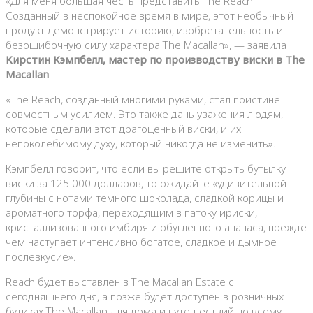
«Для меня большая честь представить The Reach.
Созданный в неспокойное время в мире, этот необычный
продукт демонстрирует историю, изобретательность и
безошибочную силу характера The Macallan», — заявила
Кирстин Кэмпбелл, мастер по производству виски в The
Macallan
.
«The Reach, созданный многими руками, стал поистине
совместным усилием. Это также дань уважения людям,
которые сделали этот драгоценный виски, и их
непоколебимому духу, который никогда не изменить».
Кэмпбелл говорит, что если вы решите открыть бутылку
виски за 125 000 долларов, то ожидайте «удивительной
глубины с нотами темного шоколада, сладкой корицы и
ароматного торфа, переходящим в патоку ириски,
кристаллизованного имбиря и обугленного ананаса, прежде
чем наступает интенсивно богатое, сладкое и дымное
послевкусие».
Reach будет выставлен в The Macallan Estate с
сегодняшнего дня, а позже будет доступен в розничных
бутиках The Macallan для дома и путешествий по всему