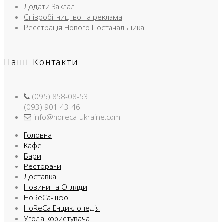
Додати Заклад
Співробітництво та реклама
Реєстрація Нового Постачальника
Наші Контакти
(095) 858-08-53
(093) 901-43-46
info@horeca-ukraine.com
Головна
Кафе
Бари
Ресторани
Доставка
Новини та Огляди
HoReCa-Інфо
HoReCa Енциклопедія
Угода користувача