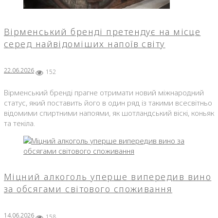
Вірменський бренді претендує на місце
серед найвідоміших напоїв світу
22.06.2026
152
Вірменський бренді прагне отримати новий міжнародний
статус, який поставить його в один ряд із такими всесвітньо
відомими спиртними напоями, як шотландський віскі, коньяк
та текіла.
Міцний алкоголь уперше випередив вино
за обсягами світового споживання
14.06.2026
158