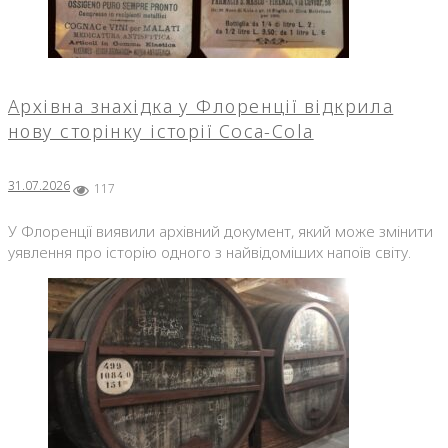
Архівна знахідка у Флоренції відкрила
нову сторінку історії Coca-Cola
31.07.2026
117
У Флоренції виявили архівний документ, який може змінити
уявлення про історію одного з найвідоміших напоїв світу.