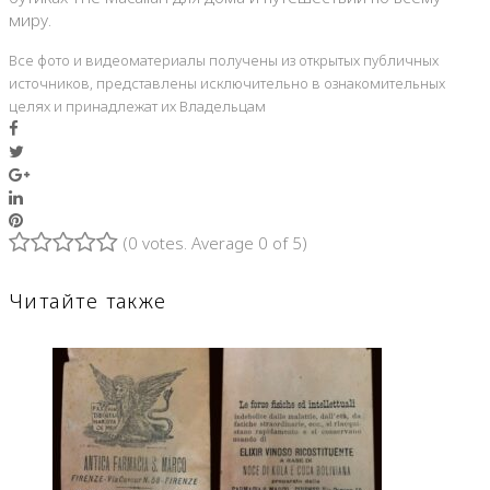
миру.
Все фото и видеоматериалы получены из открытых публичных
источников, представлены исключительно в ознакомительных
целях и принадлежат их Владельцам
Facebook
Twitter
Google+
LinkedIn
Pinterest
(
0 votes
. Average
0
of 5)
1
2
3
4
5
Читайте также