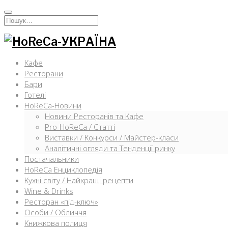
Перейти
к
Искать:
содержимому
Кафе
Ресторани
Бари
Готелі
HoReCa-Новини
Новини Ресторанів та Кафе
Pro-HoReCa / Статті
Виставки / Конкурси / Майстер-класи
Аналітичні огляди та Тенденції ринку
Постачальники
HoReCa Енциклопедія
Кухні світу / Найкращі рецепти
Wine & Drinks
Ресторан «під-ключ»
Особи / Обличчя
Книжкова полиця