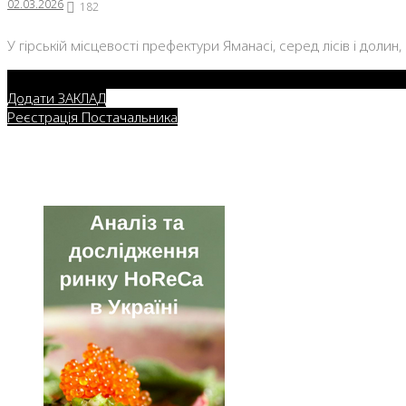
02.03.20
02.03.2026
182
У гірській місцевості префектури Яманасі, серед лісів і долин
Додати ЗАКЛАД
Реєстрація Постачальника