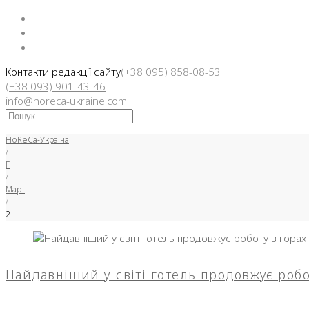
Facebook
Instargam
Telegram
Контакти редакції сайту
(+38 095) 858-08-53
(+38 093) 901-43-46
info@horeca-ukraine.com
Искать:
HoReCa-Україна
/
Г
/
Март
/
2
День:
Найдавніший у світі готель продовжує робо