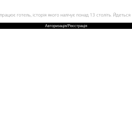
26
, працює готель, історія якого налічує понад 13 століть. Йдетьс
Авторизація/Реєстрація