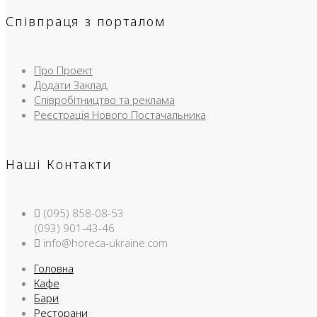
Співпраця з порталом
Про Проект
Додати Заклад
Співробітництво та реклама
Реєстрація Нового Постачальника
Наші Контакти
(095) 858-08-53
(093) 901-43-46
info@horeca-ukraine.com
Головна
Кафе
Бари
Ресторани