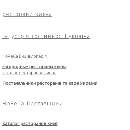
ресторани києва
індустрія гостинності україна
HoReCa Енциклопедія
загородные рестораны киева
каталог ресторанов киева
Постачальники ресторанів та кафе України
HoReCa-Поставщики
каталог ресторанов киев