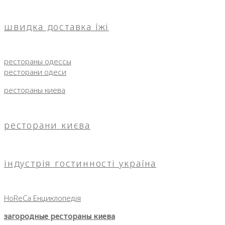
швидка доставка їжі
рестораны одессы
ресторани одеси
рестораны киева
ресторани києва
індустрія гостинності україна
HoReCa Енциклопедія
загородные рестораны киева