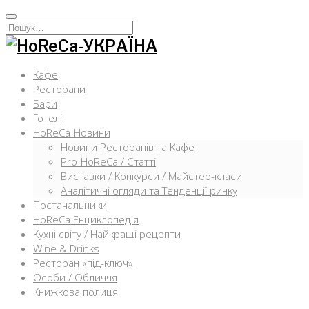
Перейти
к
Искать:
содержимому
Кафе
Ресторани
Бари
Готелі
HoReCa-Новини
Новини Ресторанів та Кафе
Pro-HoReCa / Статті
Виставки / Конкурси / Майстер-класи
Аналітичні огляди та Тенденції ринку
Постачальники
HoReCa Енциклопедія
Кухні світу / Найкращі рецепти
Wine & Drinks
Ресторан «під-ключ»
Особи / Обличчя
Книжкова полиця