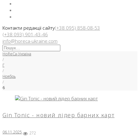
Facebook
Instargam
Telegram
Контакти редакції сайту
(+38 095) 858-08-53
(+38 093) 901-43-46
info@horeca-ukraine.com
Искать:
HoReCa-Україна
/
Г
/
Ноябрь
/
6
День:
06.11.2025
Gin Tonic - новий лідер барних карт
06.11.2025
272