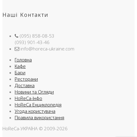
Наші Контакти
(095) 858-08-53
(093) 901-43-46
info@horeca-ukraine.com
Головна
Кафе
Бари
Ресторани
Доставка
Новини та Огляди
HoReCa-Інфо
HoReCa Енциклопедія
Угода користувача
Правила використання
HoReCa-УКРАЇНА © 2009-2026