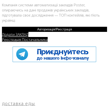
Компанія системи автоматизації закладів Poster,
опираючись на дані продажів українських закладів,
підготувала своє дослідження — ТОП коктейлів, які п’ють
українці.
Авторизація/Реєстрація
Додати ЗАКЛАД
Реєстрація Постачальника
доставка еды