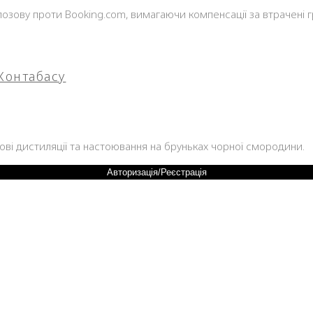
позову проти Booking.com, вимагаючи компенсації за втрачені г
 Контабасу
ові дистиляції та настоювання на бруньках чорної смородини.
Авторизація/Реєстрація