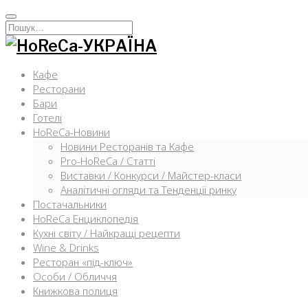
Перейти
к
Искать:
содержимому
Кафе
Ресторани
Бари
Готелі
HoReCa-Новини
Новини Ресторанів та Кафе
Pro-HoReCa / Статті
Виставки / Конкурси / Майстер-класи
Аналітичні огляди та Тенденції ринку
Постачальники
HoReCa Енциклопедія
Кухні світу / Найкращі рецепти
Wine & Drinks
Ресторан «під-ключ»
Особи / Обличчя
Книжкова полиця