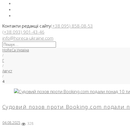
Facebook
Instargam
Telegram
Контакти редакції сайту
(+38 095) 858-08-53
(+38 093) 901-43-46
info@horeca-ukraine.com
Искать:
HoReCa-Україна
/
Г
/
Август
/
4
День:
Судовий позов проти Booking.com подали по
04.08.20
04.08.2025
328