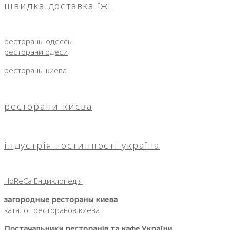
швидка доставка їжі
рестораны одессы
ресторани одеси
рестораны киева
ресторани києва
індустрія гостинності україна
HoReCa Енциклопедія
загородные рестораны киева
каталог ресторанов киева
Постачальники ресторанів та кафе України