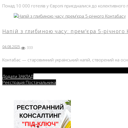
Понад 10 000 готелів у Європі приєдналися до колективного 
Напій з глибиною часу: прем'єра 5-річного
04.08.2025
333
Контабас — старовинний український напій, створений на осн
Додати ЗАКЛАД
Реєстрація Постачальника