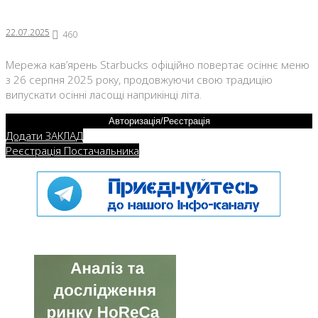
22.07.2025
460
Мережа кав’ярень Starbucks офіційно повертає осіннє меню
з 26 серпня 2025 року, продовжуючи свою традицію
випускати осінні ласощі наприкінці літа.
Авторизація/Реєстрація
Додати ЗАКЛАД
Реєстрація Постачальника