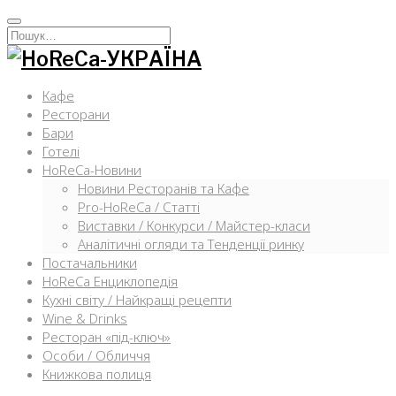
Перейти
к
Искать:
содержимому
Кафе
Ресторани
Бари
Готелі
HoReCa-Новини
Новини Ресторанів та Кафе
Pro-HoReCa / Статті
Виставки / Конкурси / Майстер-класи
Аналітичні огляди та Тенденції ринку
Постачальники
HoReCa Енциклопедія
Кухні світу / Найкращі рецепти
Wine & Drinks
Ресторан «під-ключ»
Особи / Обличчя
Книжкова полиця