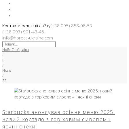
Facebook
Instargam
Telegram
Контакти редакції сайту
(+38 095) 858-08-53
(+38 093) 901-43-46
info@horeca-ukraine.com
Искать:
HoReCa-Україна
/
Г
/
Июль
/
22
День:
22.07.2025
Starbucks анонсував осіннє меню 2025:
новий кортадо з горіховим сиропом і
яєчні снеки