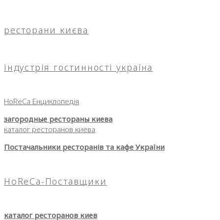
ресторани києва
індустрія гостинності україна
HoReCa Енциклопедія
загородные рестораны киева
каталог ресторанов киева
Постачальники ресторанів та кафе України
HoReCa-Поставщики
каталог ресторанов киев