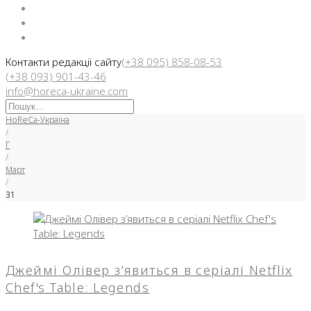
Facebook
Instargam
Telegram
Контакти редакції сайту
(+38 095) 858-08-53
(+38 093) 901-43-46
info@horeca-ukraine.com
Искать:
HoReCa-Україна
/
Г
/
Март
/
31
День:
31.03.2025
Джеймі Олівер з’явиться в серіалі Netflix
Chef's Table: Legends