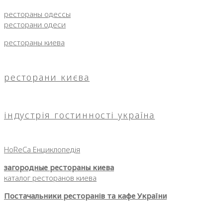
рестораны одессы
ресторани одеси
рестораны киева
ресторани києва
індустрія гостинності україна
HoReCa Енциклопедія
загородные рестораны киева
каталог ресторанов киева
Постачальники ресторанів та кафе України