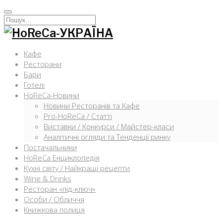
Перейти
к
Искать:
содержимому
Кафе
Ресторани
Бари
Готелі
HoReCa-Новини
Новини Ресторанів та Кафе
Pro-HoReCa / Статті
Виставки / Конкурси / Майстер-класи
Аналітичні огляди та Тенденції ринку
Постачальники
HoReCa Енциклопедія
Кухні світу / Найкращі рецепти
Wine & Drinks
Ресторан «під-ключ»
Особи / Обличчя
Книжкова полиця