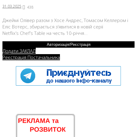
31.03.2025
438
Джеймі Олівер разом з Хосе Андрес, Томасом Келлером і
Еліс Вотерс, збирається з’явитися в новій серії
Netflix’s Chef’s Table на честь 10-річчя…
Авторизація/Реєстрація
Додати ЗАКЛАД
Реєстрація Постачальника