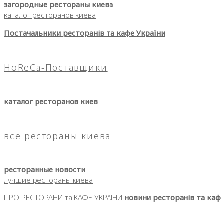
загородные рестораны киева
каталог ресторанов киева
Постачальники ресторанів та кафе України
HoReCa-Поставщики
каталог ресторанов киев
все рестораны киева
ресторанные новости
лучшие рестораны киева
ПРО РЕСТОРАНИ та КАФЕ УКРАЇНИ
новини ресторанів та каф