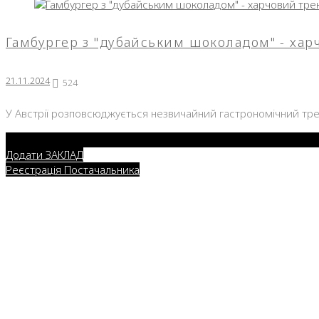
День:
Гамбургер з "дубайським шоколадом" - хар
21.11.20
21.11.2024
524
У Австрії розповсюджується незвичайний гастрономічний тре
Додати ЗАКЛАД
Реєстрація Постачальника