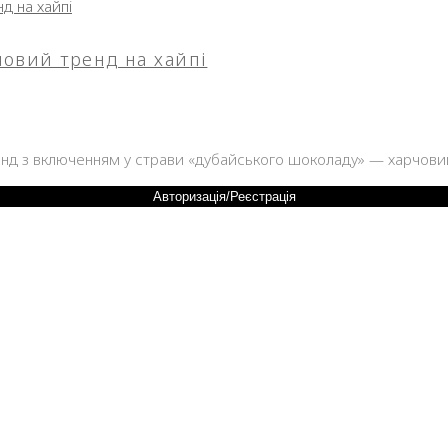
човий тренд на хайпі
24
нд з включенням у страви «дубайського шоколаду» — харчовий
Авторизація/Реєстрація