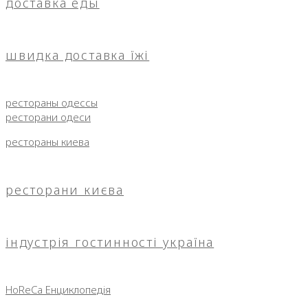
доставка еды
швидка доставка їжі
рестораны одессы
ресторани одеси
рестораны киева
ресторани києва
індустрія гостинності україна
HoReCa Енциклопедія