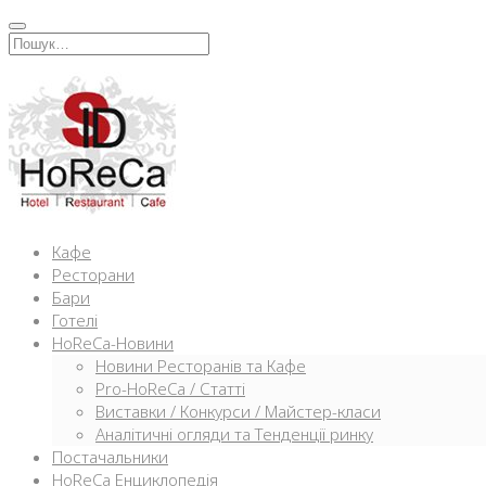
Перейти
к
Искать:
содержимому
Кафе
Ресторани
Бари
Готелі
HoReCa-Новини
Новини Ресторанів та Кафе
Pro-HoReCa / Статті
Виставки / Конкурси / Майстер-класи
Аналітичні огляди та Тенденції ринку
Постачальники
HoReCa Енциклопедія