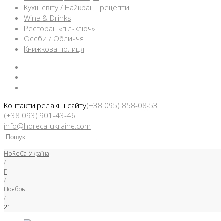
Кухні світу / Найкращі рецепти
Wine & Drinks
Ресторан «під-ключ»
Особи / Обличчя
Книжкова полиця
Facebook
Instargam
Telegram
Контакти редакції сайту
(+38 095) 858-08-53
(+38 093) 901-43-46
info@horeca-ukraine.com
Искать:
HoReCa-Україна
/
Г
/
Ноябрь
/
21