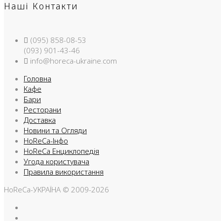
Наші Контакти
(095) 858-08-53
(093) 901-43-46
info@horeca-ukraine.com
Головна
Кафе
Бари
Ресторани
Доставка
Новини та Огляди
HoReCa-Інфо
HoReCa Енциклопедія
Угода користувача
Правила використання
HoReCa-УКРАЇНА © 2009-2026
Facebook
Instargam