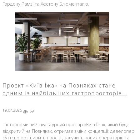
Гордону Рамзі та Хестону Блюменталю.
Проєкт «Київ Їжа» на Позняках стане
одним із найбільших гастропросторів…
19.07.2026
69
Гастрономічний і культурний простір «Київ Їжа», який буде
відкритий на Позняках, отримає зміни концепції: девелопер
суттєво розширить проєкт, залучить нових операторів та