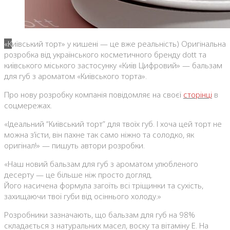
«Київський торт» у кишені — це вже реальність) Оригінальна
розробка від українського косметичного бренду dott та
київського міського застосунку «Київ Цифровий» — бальзам
для губ з ароматом «Київського торта».
Про нову розробку компанія повідомляє на своєї
сторінці
в
соцмережах.
«Ідеальний “Київський торт” для твоїх губ. І хоча цей торт не
можна з’їсти, він пахне так само ніжно та солодко, як
оригінал!» — пишуть автори розробки.
«Наш новий бальзам для губ з ароматом улюбленого
десерту — це більше ніж просто догляд.
Його насичена формула загоїть всі тріщинки та сухість,
захищаючи твої губи від осіннього холоду.»
Розробники зазначають, що бальзам для губ на 98%
складається з натуральних масел, воску та вітаміну Е. На