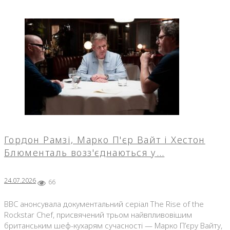
Гордон Рамзі, Марко П'єр Вайт і Хестон
Блюменталь возз'єднаються у…
24.07.2026
66
BBC анонсувала документальний серіал The Rise of the
Rockstar Chef, присвячений трьом найвпливовішим
британським шеф-кухарям сучасності — Марко П’єру Вайту,