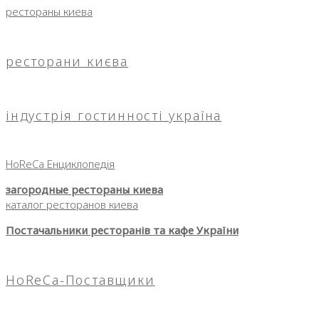
рестораны киева
ресторани києва
індустрія гостинності україна
HoReCa Енциклопедія
загородные рестораны киева
каталог ресторанов киева
Постачальники ресторанів та кафе України
HoReCa-Поставщики