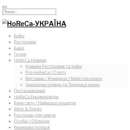
Перейти
к
Искать:
содержимому
Кафе
Ресторани
Бари
Готелі
HoReCa-Новини
Новини Ресторанів та Кафе
Pro-HoReCa / Статті
Виставки / Конкурси / Майстер-класи
Аналітичні огляди та Тенденції ринку
Постачальники
HoReCa Енциклопедія
Кухні світу / Найкращі рецепти
Wine & Drinks
Ресторан «під-ключ»
Особи / Обличчя
Книжкова полиця