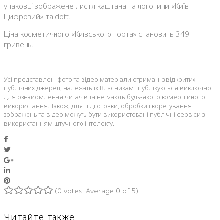
упаковці зображене листя каштана та логотипи «Київ
Цифровий» та dott.
Ціна косметичного «Київського торта» становить 349
гривень.
Усі представлені фото та відео матеріали отримані з відкритих
публічних джерел, належать їх Власникам і публікуються виключно
для ознайомлення читачів та не мають будь-якого комерційного
використання. Також, для підготовки, обробки і корегування
зображень та відео можуть бути використовані публічні сервіси з
використанням штучного інтелекту.
Facebook
Twitter
Google+
LinkedIn
Pinterest
(
0 votes
. Average
0
of 5)
1
2
3
4
5
Читайте также