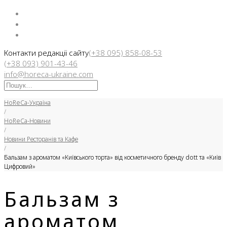
Facebook
Instargam
Telegram
Контакти редакції сайту
(+38 095) 858-08-53
(+38 093) 901-43-46
info@horeca-ukraine.com
Искать:
HoReCa-Україна
/
HoReCa-Новини
/
Новини Ресторанів та Кафе
/
Бальзам з ароматом «Київського торта» від косметичного бренду dott та «Київ
Цифровий»
Бальзам з
ароматом