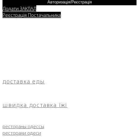
Авторизація/Реєстрація
Додати ЗАКЛАД
Реєстрація Постачальника
доставка еды
швидка доставка їжі
рестораны одессы
ресторани одеси