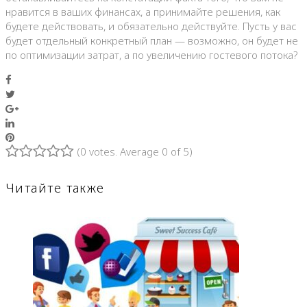
нравится в ваших финансах, а принимайте решения, как
будете действовать, и обязательно действуйте. Пусть у вас
будет отдельный конкретный план — возможно, он будет не
по оптимизации затрат, а по увеличению гостевого потока?
Facebook
Twitter
Google+
LinkedIn
Pinterest
(
0 votes
. Average
0
of 5)
1
2
3
4
5
Читайте также