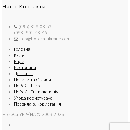
Наші Контакти
(095) 858-08-53
(093) 901-43-46
info@horeca-ukraine.com
Головна
Кафе
Бари
Ресторани
Доставка
Новини та Огляди
HoReCa-Інфо
HoReCa Енциклопедія
Угода користувача
Правила використання
HoReCa-УКРАЇНА © 2009-2026
Facebook