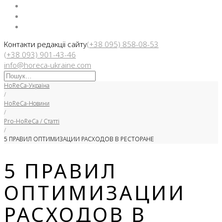
Facebook
Instargam
Telegram
Контакти редакції сайту
(+38 095) 858-08-53
(+38 093) 901-43-46
info@horeca-ukraine.com
Искать:
HoReCa-Україна
/
HoReCa-Новини
/
Pro-HoReCa / Статті
/
5 ПРАВИЛ ОПТИМИЗАЦИИ РАСХОДОВ В РЕСТОРАНЕ
5 ПРАВИЛ
ОПТИМИЗАЦИИ
РАСХОДОВ В