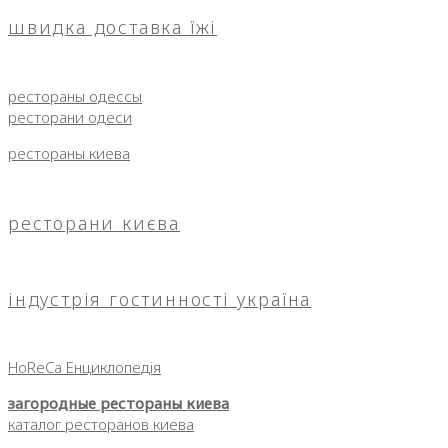
швидка доставка їжі
рестораны одессы
ресторани одеси
рестораны киева
ресторани києва
індустрія гостинності україна
HoReCa Енциклопедія
загородные рестораны киева
каталог ресторанов киева