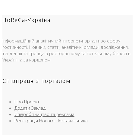
HoReCa-Україна
Інформаційний аналітичний інтернет-портал про сферу
гостинності. Новини, статті, аналітичні огляди, дослідження,
тенденції та тренди в ресторанному та готельному бізнесі в
Україні та за кордоном
Співпраця з порталом
Про Проект
Додати Заклад
Співробітництво та реклама
Реєстрація Нового Постачальника