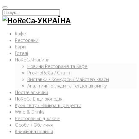
Перейти
к
Искать:
содержимому
Кафе
Ресторани
Бари
Готелі
HoReCa-Новини
Новини Ресторанів та Кафе
Pro-HoReCa / Статті
Виставки / Конкурси / Майстер-класи
Аналітичні огляди та Тенденції ринку
Постачальники
HoReCa Енциклопедія
Кухні світу / Найкращі рецепти
Wine & Drinks
Ресторан «під-ключ»
Особи / Обличчя
Книжкова полиця